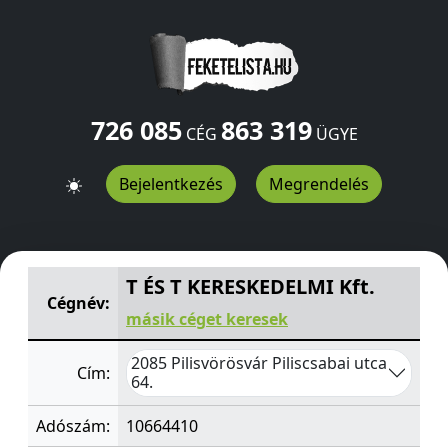
726 085
863 319
CÉG
ÜGYE
Bejelentkezés
Megrendelés
T ÉS T KERESKEDELMI Kft.
Piliscsabai utca 64.
Pilisvörös
T ÉS T KERESKEDELMI Kft.
Cégnév:
másik céget keresek
2085 Pilisvörösvár Piliscsabai utca
Cím:
64.
Adószám:
10664410