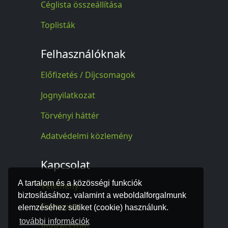
Céglista összeállítása
Toplisták
Felhasználóknak
Előfizetés / Díjcsomagok
Jognyilatkozat
Törvényi háttér
Adatvédelmi közlemény
Kapcsolat
A tartalom és a közösségi funkciók
Vélemény
biztosításához, valamint a weboldalforgalmunk
Kapcsolat
elemzéséhez sütiket (cookie) használunk.
további információk
Impresszum