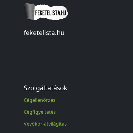
feketelista.hu
© A feketelista.hu-ról nyert bármilyen
információ sajtóbeli nyilvánosságra
hozatalakor a forrás közlése
kötelező!
Szolgáltatások
Cégellenőrzés
Cégfigyeltetés
Vevőkör-átvilágítás