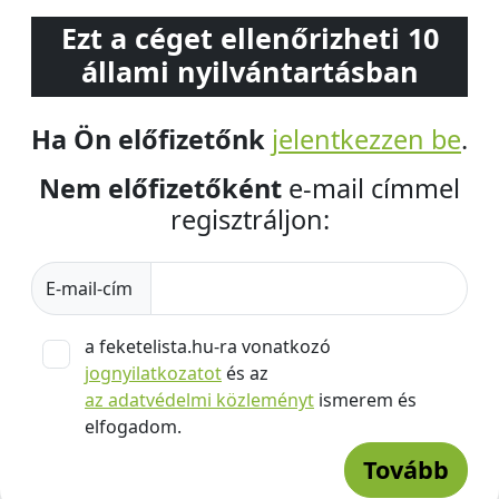
Ezt a céget ellenőrizheti 10
állami nyilvántartásban
Ha Ön előfizetőnk
jelentkezzen be
.
Nem előfizetőként
e-mail címmel
regisztráljon:
E-mail-cím
a feketelista.hu-ra vonatkozó
jognyilatkozatot
és az
az adatvédelmi közleményt
ismerem és
elfogadom.
Tovább