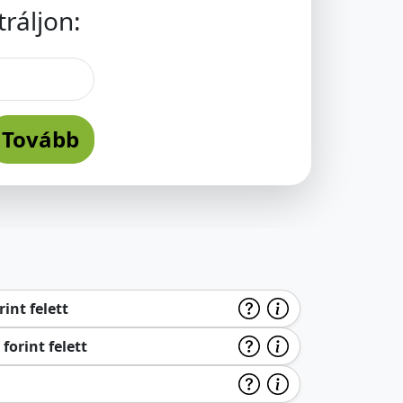
ráljon:
Tovább
int felett
forint felett