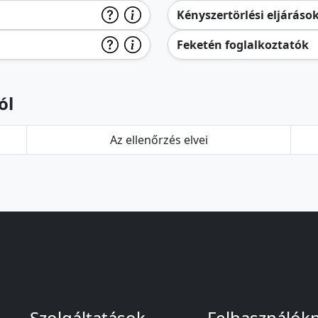
Kényszertörlési eljáráso
Feketén foglalkoztatók
ól
Az ellenőrzés elvei
Szolgáltatások
Felhasználók