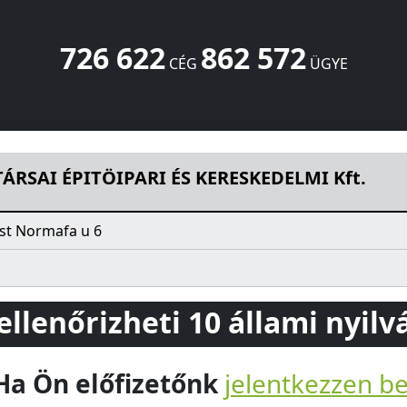
726 622
862 572
CÉG
ÜGYE
 ÉS KERESKEDELMI Kft.
Normafa u 6
Budapest
1121
HU
ÁRSAI ÉPITÖIPARI ÉS KERESKEDELMI Kft.
st Normafa u 6
 ellenőrizheti 10 állami nyil
Ha Ön előfizetőnk
jelentkezzen b