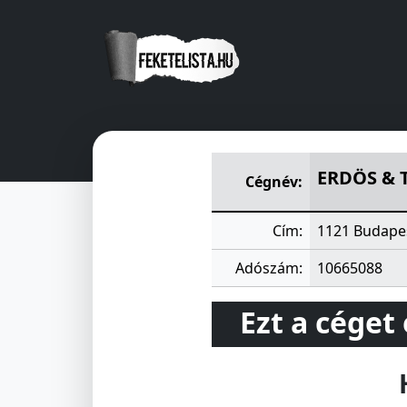
ERDÖS & TÁRSAI ÉPITÖIPARI
ERDÖS & T
Cégnév:
Cím:
1121 Budape
Adószám:
10665088
Ezt a céget