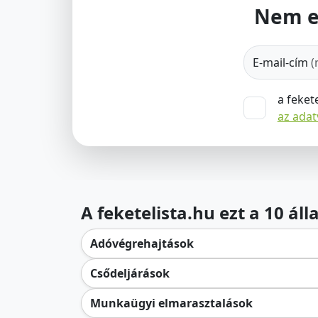
Nem e
E-mail-cím
(
a feket
az ada
A feketelista.hu ezt a 10 ál
Adóvégrehajtások
Csődeljárások
Munkaügyi elmarasztalások