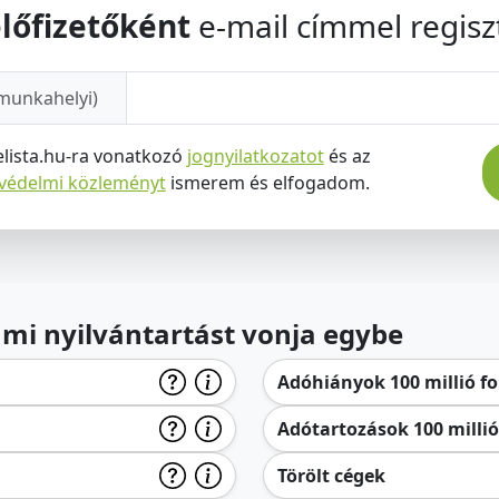
lőfizetőként
e-mail címmel regiszt
munkahelyi)
elista.hu-ra vonatkozó
jognyilatkozatot
és az
tvédelmi közleményt
ismerem és elfogadom.
lami nyilvántartást vonja egybe
Adóhiányok 100 millió for
Adótartozások 100 millió 
Törölt cégek