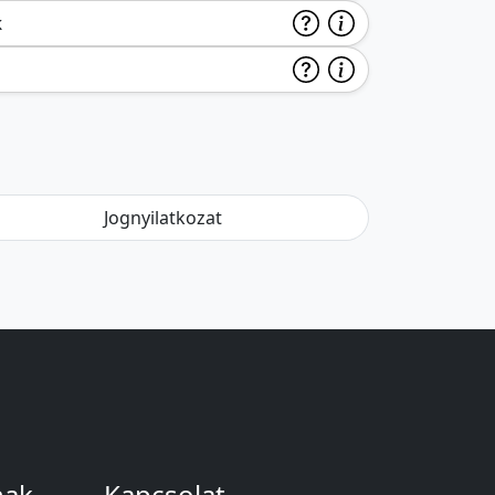
k
Jognyilatkozat
nak
Kapcsolat