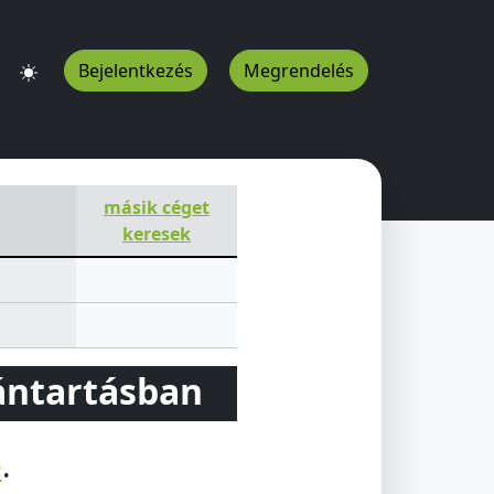
Bejelentkezés
Megrendelés
másik céget
keresek
vántartásban
e
.