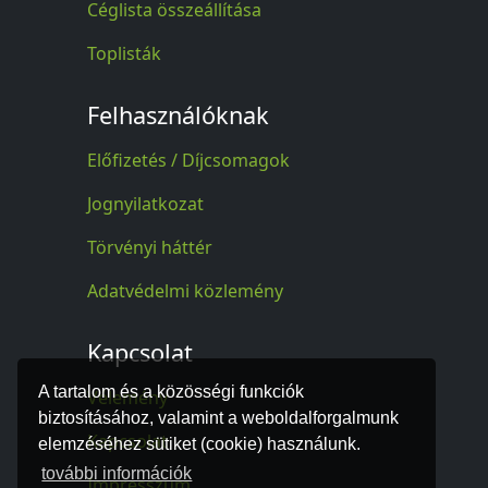
Céglista összeállítása
Toplisták
Felhasználóknak
Előfizetés / Díjcsomagok
Jognyilatkozat
Törvényi háttér
Adatvédelmi közlemény
Kapcsolat
A tartalom és a közösségi funkciók
Vélemény
biztosításához, valamint a weboldalforgalmunk
Kapcsolat
elemzéséhez sütiket (cookie) használunk.
további információk
Impresszum