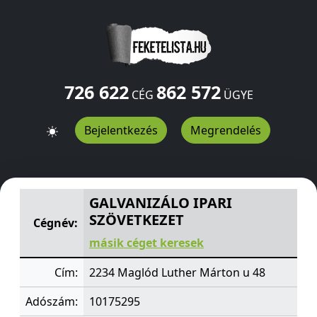
726 622
862 572
CÉG
ÜGYE
Bejelentkezés
Megrendelés
GALVANIZÁLO IPARI SZÖVETKEZET
Luther Márton u 48
GALVANIZÁLO IPARI
SZÖVETKEZET
Cégnév:
másik céget keresek
Cím:
2234 Maglód Luther Márton u 48
Adószám:
10175295