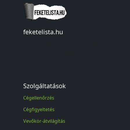
feketelista.hu
© A feketelista.hu-ról nyert bármilyen
információ sajtóbeli nyilvánosságra
hozatalakor a forrás közlése
kötelező!
Szolgáltatások
Cégellenőrzés
Cégfigyeltetés
Vevőkör-átvilágítás