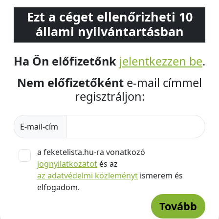
Ezt a céget ellenőrizheti 10
állami nyilvántartásban
Ha Ön előfizetőnk
jelentkezzen be
.
Nem előfizetőként
e-mail címmel
regisztráljon:
E-mail-cím
a feketelista.hu-ra vonatkozó
jognyilatkozatot
és az
az adatvédelmi közleményt
ismerem és
elfogadom.
Tovább