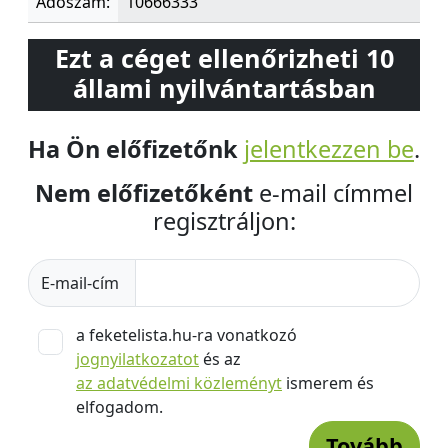
Adószám:
10666333
Ezt a céget ellenőrizheti 10
állami nyilvántartásban
Ha Ön előfizetőnk
jelentkezzen be
.
Nem előfizetőként
e-mail címmel
regisztráljon:
E-mail-cím
a feketelista.hu-ra vonatkozó
jognyilatkozatot
és az
az adatvédelmi közleményt
ismerem és
elfogadom.
Tovább