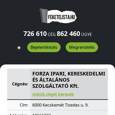
726 610
862 460
CÉG
ÜGYE
Bejelentkezés
Megrendelés
FORZA IPARI, KERESKEDELMI ÉS ÁLTALÁNOS SZOLGÁLTAT
FORZA IPARI, KERESKEDELMI
ÉS ÁLTALÁNOS
Cégnév:
SZOLGÁLTATÓ Kft.
másik céget keresek
Cím:
6000 Kecskemét Tizedes u. 9.