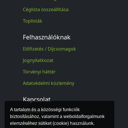
Céglista összeállítása
Toplisták
Felhasználóknak
Előfizetés / Díjcsomagok
Jognyilatkozat
Törvényi háttér
Adatvédelmi közlemény
Kapcsolat
A tartalom és a közösségi funkciók
Vélemény
biztosításához, valamint a weboldalforgalmunk
Kapcsolat
elemzéséhez sütiket (cookie) használunk.