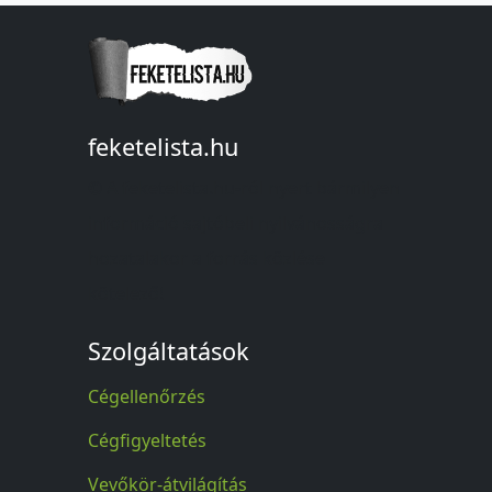
feketelista.hu
© A feketelista.hu-ról nyert bármilyen
információ sajtóbeli nyilvánosságra
hozatalakor a forrás közlése
kötelező!
Szolgáltatások
Cégellenőrzés
Cégfigyeltetés
Vevőkör-átvilágítás