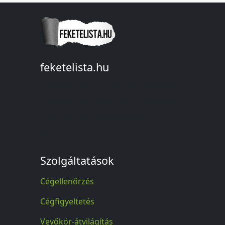
feketelista.hu
© A feketelista.hu-ról nyert bármilyen
információ sajtóbeli nyilvánosságra
hozatalakor a forrás közlése
kötelező!
Szolgáltatások
Cégellenőrzés
Cégfigyeltetés
Vevőkör-átvilágítás