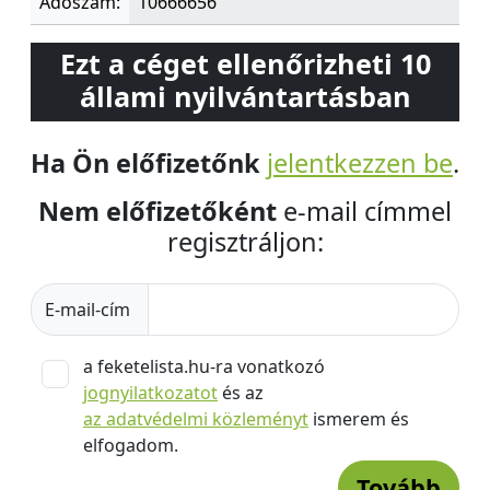
Adószám:
10666656
Ezt a céget ellenőrizheti 10
állami nyilvántartásban
Ha Ön előfizetőnk
jelentkezzen be
.
Nem előfizetőként
e-mail címmel
regisztráljon:
E-mail-cím
a feketelista.hu-ra vonatkozó
jognyilatkozatot
és az
az adatvédelmi közleményt
ismerem és
elfogadom.
Tovább