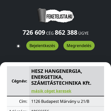
726 609
862 388
CÉG
ÜGYE
Bejelentkezés
Megrendelés
HESZ HANGENERGIA, ENERGETIKA, SZÁMITÁSTECHNIKA 
HESZ HANGENERGIA,
ENERGETIKA,
Cégnév:
SZÁMITÁSTECHNIKA Kft.
másik céget keresek
Cím:
1126 Budapest Márvány u 21/B