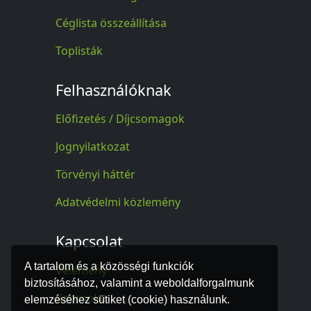
Céglista összeállítása
Toplisták
Felhasználóknak
Előfizetés / Díjcsomagok
Jognyilatkozat
Törvényi háttér
Adatvédelmi közlemény
Kapcsolat
A tartalom és a közösségi funkciók
Vélemény
biztosításához, valamint a weboldalforgalmunk
Kapcsolat
elemzéséhez sütiket (cookie) használunk.