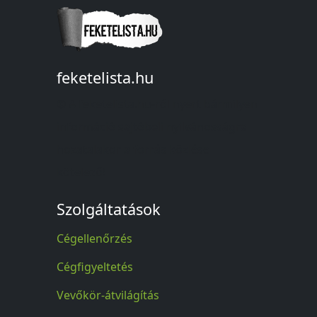
feketelista.hu
© A feketelista.hu-ról nyert bármilyen
információ sajtóbeli nyilvánosságra
hozatalakor a forrás közlése
kötelező!
Szolgáltatások
Cégellenőrzés
Cégfigyeltetés
Vevőkör-átvilágítás