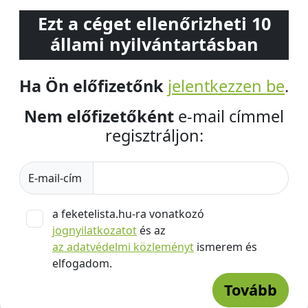
Ezt a céget ellenőrizheti 10
állami nyilvántartásban
Ha Ön előfizetőnk
jelentkezzen be
.
Nem előfizetőként
e-mail címmel
regisztráljon:
E-mail-cím
a feketelista.hu-ra vonatkozó
jognyilatkozatot
és az
az adatvédelmi közleményt
ismerem és
elfogadom.
Tovább