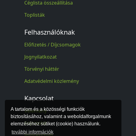
Céglista összeállítása
Toplisták
Felhasználóknak
Előfizetés / Díjcsomagok
Jognyilatkozat
Törvényi háttér
Adatvédelmi közlemény
Kapcsolat
A tartalom és a közösségi funkciók
Vélemény
biztosításához, valamint a weboldalforgalmunk
Kapcsolat
elemzéséhez sütiket (cookie) használunk.
további információk
Impresszum