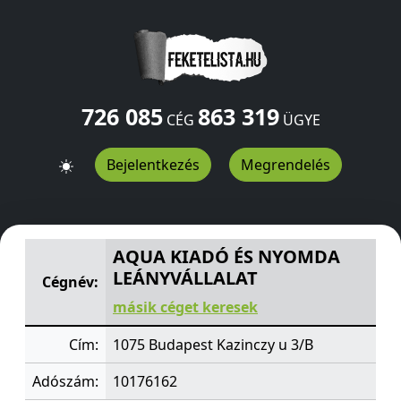
726 085
863 319
CÉG
ÜGYE
Bejelentkezés
Megrendelés
AQUA KIADÓ ÉS NYOMDA LEÁNYVÁLLALAT
Kazinczy u 3
AQUA KIADÓ ÉS NYOMDA
LEÁNYVÁLLALAT
Cégnév:
másik céget keresek
Cím:
1075 Budapest Kazinczy u 3/B
Adószám:
10176162