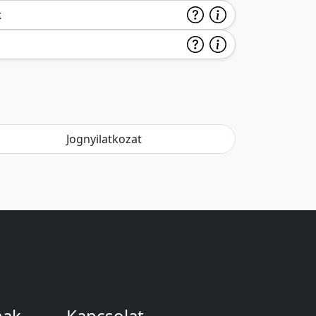
k
Jognyilatkozat
nak
Kapcsolat