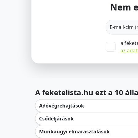
Nem e
E-mail-cím
(
a feket
az ada
A feketelista.hu ezt a 10 ál
Adóvégrehajtások
Csődeljárások
Munkaügyi elmarasztalások