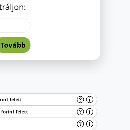
ráljon:
Tovább
int felett
forint felett