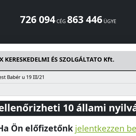
726 094
863 446
CÉG
ÜGYE
 SZOLGÁLTATO Kft.
Babér u 19 III/21
Budapest
1131
HU
 KERESKEDELMI ÉS SZOLGÁLTATO Kft.
t Babér u 19 III/21
 ellenőrizheti 10 állami nyil
Ha Ön előfizetőnk
jelentkezzen b