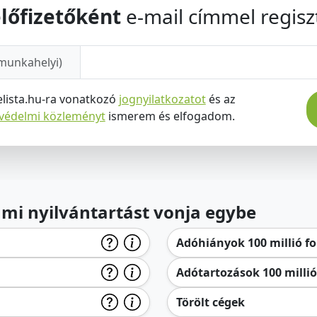
lőfizetőként
e-mail címmel regiszt
munkahelyi)
elista.hu-ra vonatkozó
jognyilatkozatot
és az
tvédelmi közleményt
ismerem és elfogadom.
lami nyilvántartást vonja egybe
Adóhiányok 100 millió for
Adótartozások 100 millió 
Törölt cégek