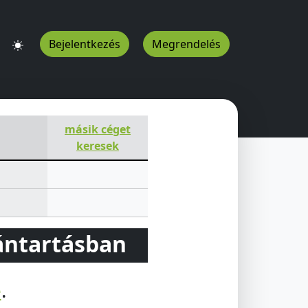
Bejelentkezés
Megrendelés
másik céget
keresek
vántartásban
e
.