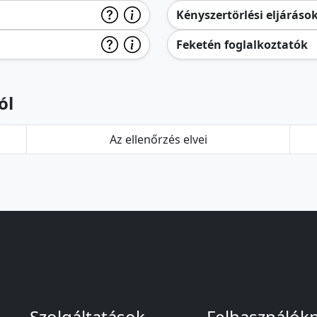
Kényszertörlési eljáráso
Feketén foglalkoztatók
ól
Az ellenőrzés elvei
Szolgáltatások
Felhasználók