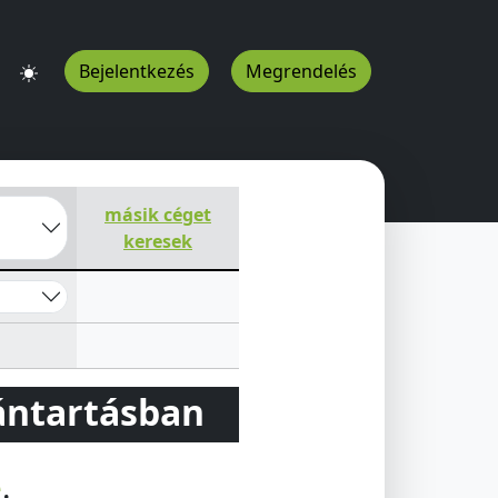
Bejelentkezés
Megrendelés
Écs
9083
HU
másik céget
keresek
vántartásban
e
.