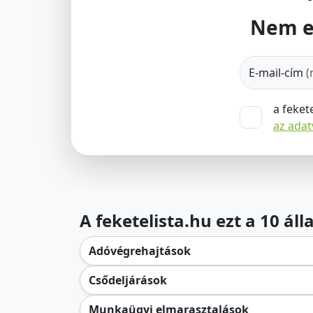
Nem e
E-mail-cím
(
a feket
az ada
A feketelista.hu ezt a 10 ál
Adóvégrehajtások
Csődeljárások
Munkaügyi elmarasztalások