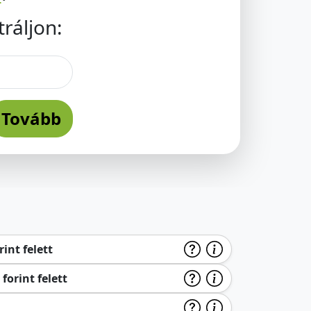
ráljon:
Tovább
int felett
forint felett