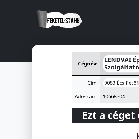
LENDVAI Építőipari Épületgép
LENDVAI Ép
Cégnév:
Szolgáltató
9083 Écs Petőfi
Cím:
Adószám:
10668304
Ezt a céget