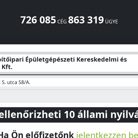
726 085
863 319
CÉG
ÜGYE
észeti Kereskedelmi és Szolgáltató Kft.
Petőfi S. utca 58/A.
ítőipari Épületgépészeti Kereskedelmi és
 Kft.
 S. utca 58/A.
 ellenőrizheti 10 állami nyil
Ha Ön előfizetőnk
jelentkezzen b