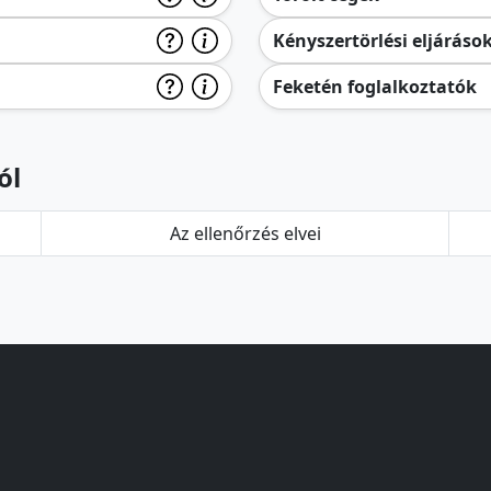
Kényszertörlési eljáráso
Feketén foglalkoztatók
ól
Az ellenőrzés elvei