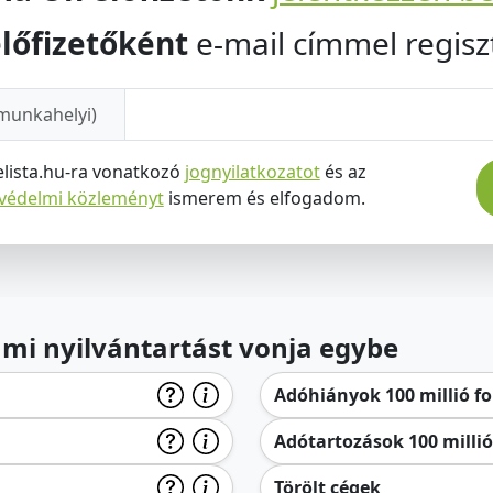
lőfizetőként
e-mail címmel regiszt
munkahelyi)
elista.hu-ra vonatkozó
jognyilatkozatot
és az
tvédelmi közleményt
ismerem és elfogadom.
lami nyilvántartást vonja egybe
Adóhiányok 100 millió for
Adótartozások 100 millió 
Törölt cégek