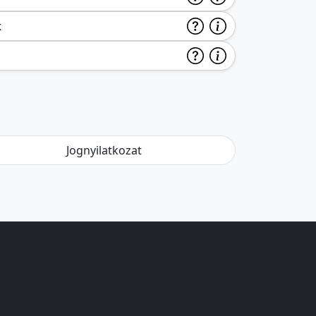
k
Jognyilatkozat