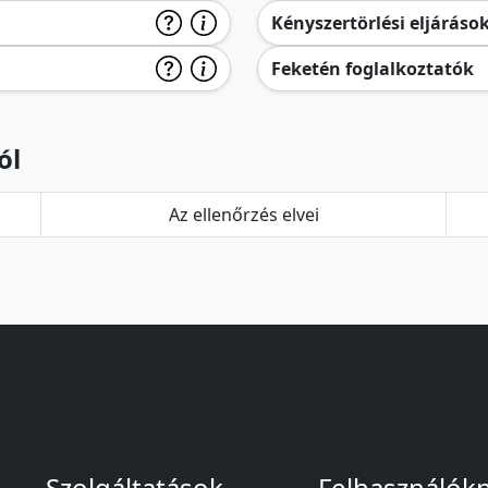
Kényszertörlési eljáráso
Feketén foglalkoztatók
ól
Az ellenőrzés elvei
Szolgáltatások
Felhasználók