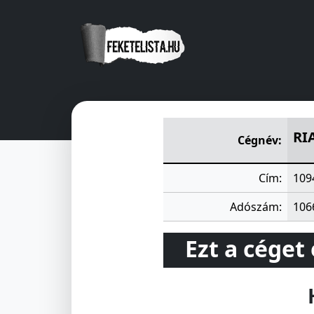
RIAL SZOLGÁLTATO Kft.
Feren
RI
Cégnév:
Cím:
109
Adószám:
106
Ezt a céget