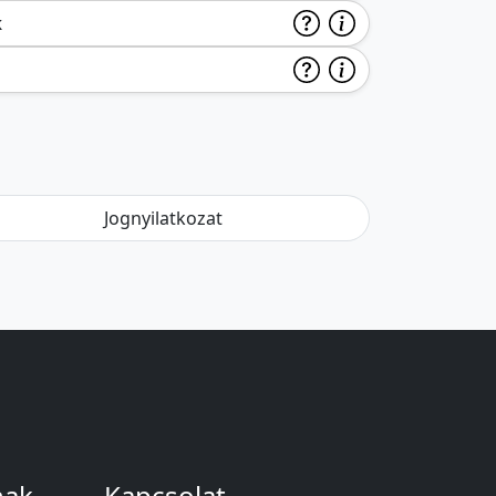
k
Jognyilatkozat
nak
Kapcsolat