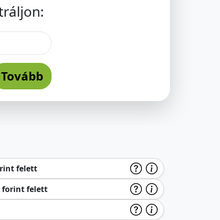
ráljon:
Tovább
int felett
forint felett