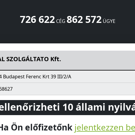
726 622
862 572
CÉG
ÜGYE
c Krt 39 III/2/A
Budapest
1094
HU
AL SZOLGÁLTATO Kft.
4 Budapest Ferenc Krt 39 III/2/A
68627
 ellenőrizheti 10 állami nyil
Ha Ön előfizetőnk
jelentkezzen b