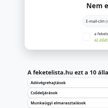
Nem e
E-mail-cím
(
a feket
az ada
A feketelista.hu ezt a 10 ál
Adóvégrehajtások
Csődeljárások
Munkaügyi elmarasztalások