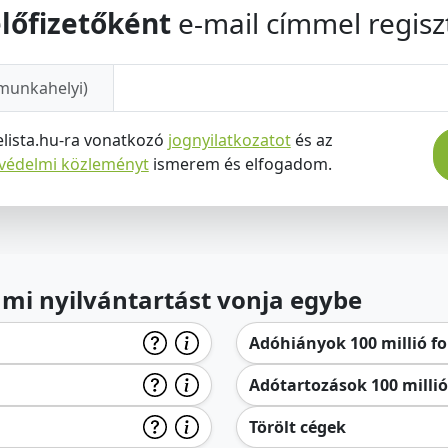
lőfizetőként
e-mail címmel regiszt
munkahelyi)
elista.hu-ra vonatkozó
jognyilatkozatot
és az
tvédelmi közleményt
ismerem és elfogadom.
lami nyilvántartást vonja egybe
Adóhiányok 100 millió for
Adótartozások 100 millió 
Törölt cégek