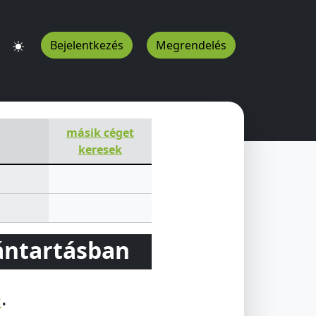
Bejelentkezés
Megrendelés
másik céget
keresek
vántartásban
e
.