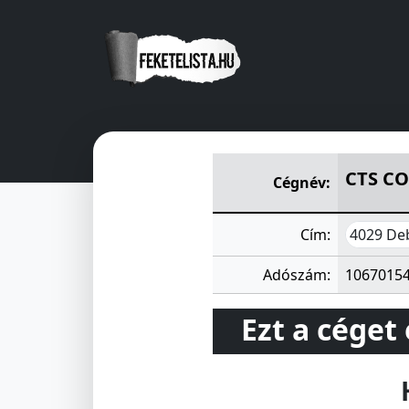
CTS COMPUTER-TECHNIC-SER
CTS CO
Cégnév:
4029 De
Cím:
Adószám:
1067015
Ezt a céget