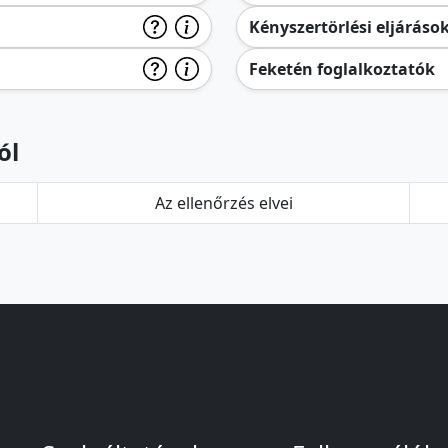
Kényszertörlési eljáráso
Feketén foglalkoztatók
ól
Az ellenőrzés elvei