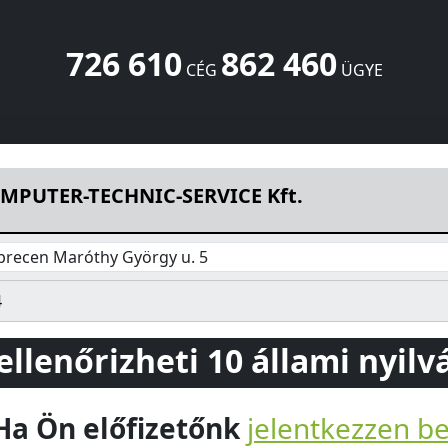
726 610
862 460
CÉG
ÜGYE
VICE Kft.
Maróthy György u. 5
Debrecen
4029
HU
MPUTER-TECHNIC-SERVICE Kft.
brecen Maróthy György u. 5
4
 ellenőrizheti 10 állami nyil
Ha Ön előfizetőnk
jelentkezzen b