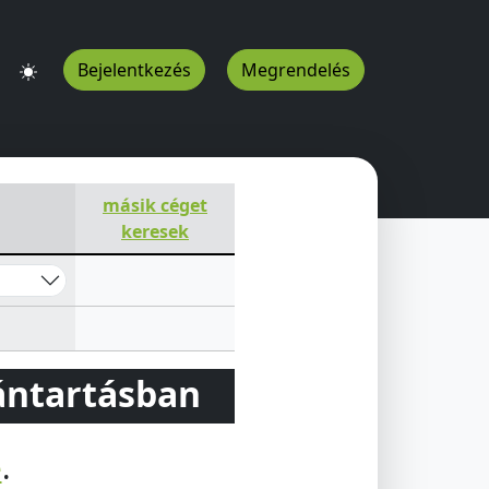
Bejelentkezés
Megrendelés
másik céget
keresek
vántartásban
e
.