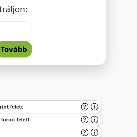
ráljon:
Tovább
int felett
forint felett