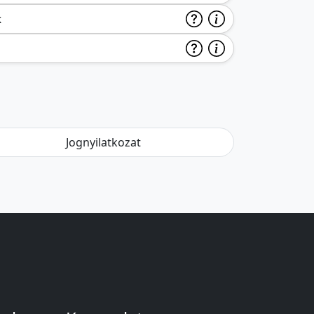
k
Jognyilatkozat