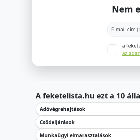
Nem e
E-mail-cím
(
a feket
az ada
A feketelista.hu ezt a 10 ál
Adóvégrehajtások
Csődeljárások
Munkaügyi elmarasztalások