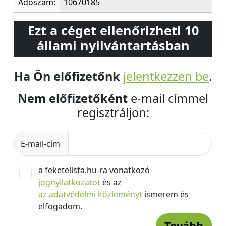
Adószám:
10670185
Ezt a céget ellenőrizheti 10
állami nyilvántartásban
Ha Ön előfizetőnk
jelentkezzen be
.
Nem előfizetőként
e-mail címmel
regisztráljon:
E-mail-cím
a feketelista.hu-ra vonatkozó
jognyilatkozatot
és az
az adatvédelmi közleményt
ismerem és
elfogadom.
Tovább