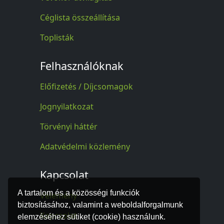
Céglista összeállítása
Toplisták
Felhasználóknak
Előfizetés / Díjcsomagok
Jognyilatkozat
Törvényi háttér
Adatvédelmi közlemény
Kapcsolat
A tartalom és a közösségi funkciók
Vélemény
biztosításához, valamint a weboldalforgalmunk
Kapcsolat
elemzéséhez sütiket (cookie) használunk.