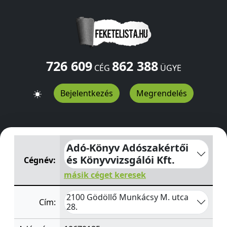
726 609
862 388
CÉG
ÜGYE
Bejelentkezés
Megrendelés
Adó-Könyv Adószakértői és Könyvvizsgálói Kft.
Munkácsy
Adó-Könyv Adószakértői
és Könyvvizsgálói Kft.
Cégnév:
másik céget keresek
2100 Gödöllő Munkácsy M. utca
Cím:
28.