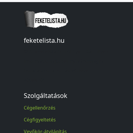
feketelista.hu
© A feketelista.hu-ról nyert bármilyen
információ sajtóbeli nyilvánosságra
hozatalakor a forrás közlése
kötelező!
Szolgáltatások
Cégellenőrzés
Cégfigyeltetés
Vevőkör-átvilágítás