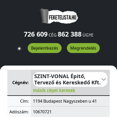
726 609
862 388
CÉG
ÜGYE
Bejelentkezés
Megrendelés
SZINT-VONAL Épitő, Tervező és Kereskedő Kft.
Nagyszeb
SZINT-VONAL Épitő,
Tervező és Kereskedő Kft.
Cégnév:
másik céget keresek
Cím:
1194 Budapest Nagyszeben u 41
Adószám:
10670721