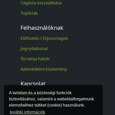
Céglista összeállítása
Toplisták
Felhasználóknak
Előfizetés / Díjcsomagok
Jognyilatkozat
Törvényi háttér
Adatvédelmi közlemény
Kapcsolat
A tartalom és a közösségi funkciók
Vélemény
biztosításához, valamint a weboldalforgalmunk
Kapcsolat
elemzéséhez sütiket (cookie) használunk.
további információk
Impresszum