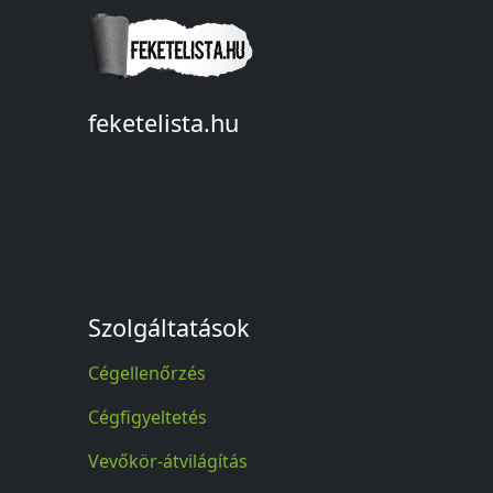
feketelista.hu
© A feketelista.hu-ról nyert bármilyen
információ sajtóbeli nyilvánosságra
hozatalakor a forrás közlése
kötelező!
Szolgáltatások
Cégellenőrzés
Cégfigyeltetés
Vevőkör-átvilágítás