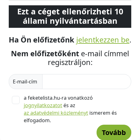
Ezt a céget ellenőrizheti 10
állami nyilvántartásban
Ha Ön előfizetőnk
jelentkezzen be
.
Nem előfizetőként
e-mail címmel
regisztráljon:
E-mail-cím
a feketelista.hu-ra vonatkozó
jognyilatkozatot
és az
az adatvédelmi közleményt
ismerem és
elfogadom.
Tovább