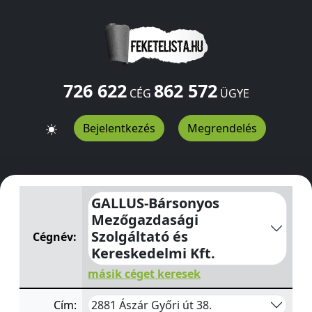
726 622
862 572
CÉG
ÜGYE
Bejelentkezés
Megrendelés
GALLUS-Bársonyos Mezőgazdasági Szolgáltató és Keres
GALLUS-Bársonyos
Mezőgazdasági
Szolgáltató és
Cégnév:
Kereskedelmi Kft.
másik céget keresek
2881 Ászár Győri út 38.
Cím: