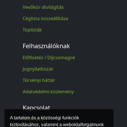
Vevőkör-átvilágítás
Céglista összeállítása
Toplisták
Felhasználóknak
Előfizetés / Díjcsomagok
Jognyilatkozat
Törvényi háttér
Adatvédelmi közlemény
Kapcsolat
A tartalom és a közösségi funkciók
Vélemény
biztosításához, valamint a weboldalforgalmunk