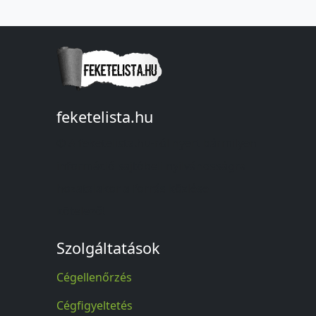
feketelista.hu
© A feketelista.hu-ról nyert bármilyen
információ sajtóbeli nyilvánosságra
hozatalakor a forrás közlése
kötelező!
Szolgáltatások
Cégellenőrzés
Cégfigyeltetés