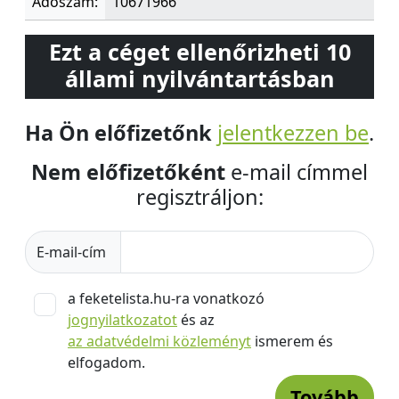
Adószám:
10671966
Ezt a céget ellenőrizheti 10
állami nyilvántartásban
Ha Ön előfizetőnk
jelentkezzen be
.
Nem előfizetőként
e-mail címmel
regisztráljon:
E-mail-cím
a feketelista.hu-ra vonatkozó
jognyilatkozatot
és az
az adatvédelmi közleményt
ismerem és
elfogadom.
Tovább