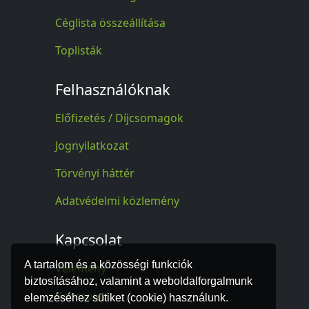
Céglista összeállítása
Toplisták
Felhasználóknak
Előfizetés / Díjcsomagok
Jognyilatkozat
Törvényi háttér
Adatvédelmi közlemény
Kapcsolat
A tartalom és a közösségi funkciók
Vélemény
biztosításához, valamint a weboldalforgalmunk
Kapcsolat
elemzéséhez sütiket (cookie) használunk.