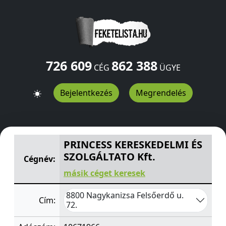
726 609
862 388
CÉG
ÜGYE
Bejelentkezés
Megrendelés
PRINCESS KERESKEDELMI ÉS SZOLGÁLTATO Kft.
Felsőerd
PRINCESS KERESKEDELMI ÉS
SZOLGÁLTATO Kft.
Cégnév:
másik céget keresek
8800 Nagykanizsa Felsőerdő u.
Cím:
72.