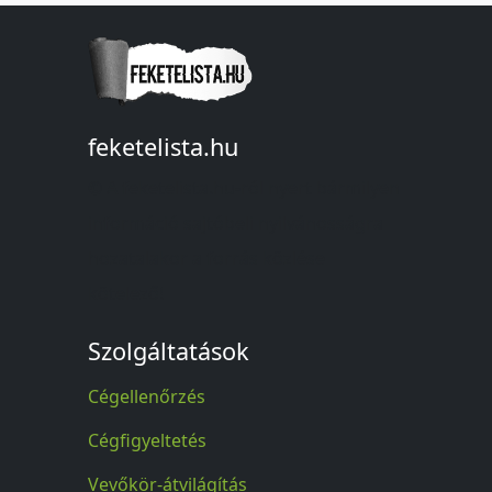
feketelista.hu
© A feketelista.hu-ról nyert bármilyen
információ sajtóbeli nyilvánosságra
hozatalakor a forrás közlése
kötelező!
Szolgáltatások
Cégellenőrzés
Cégfigyeltetés
Vevőkör-átvilágítás