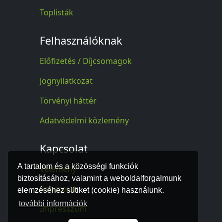
Toplisták
Felhasználóknak
Előfizetés / Díjcsomagok
Jognyilatkozat
Törvényi háttér
Adatvédelmi közlemény
Kapcsolat
A tartalom és a közösségi funkciók
Vélemény
biztosításához, valamint a weboldalforgalmunk
Kapcsolat
elemzéséhez sütiket (cookie) használunk.
további információk
Impresszum