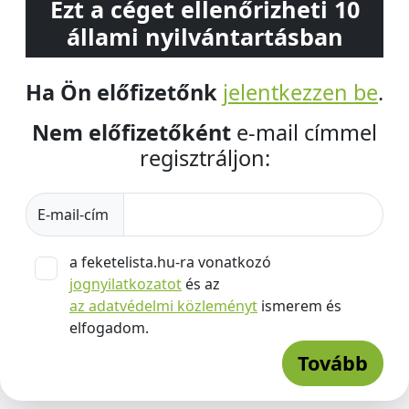
Ezt a céget ellenőrizheti 10
állami nyilvántartásban
Ha Ön előfizetőnk
jelentkezzen be
.
Nem előfizetőként
e-mail címmel
regisztráljon:
E-mail-cím
a feketelista.hu-ra vonatkozó
jognyilatkozatot
és az
az adatvédelmi közleményt
ismerem és
elfogadom.
Tovább