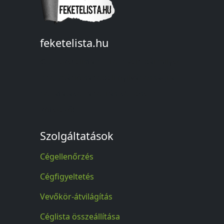
feketelista.hu
© A feketelista.hu-ról nyert bármilyen
információ sajtóbeli nyilvánosságra
hozatalakor a forrás közlése
kötelező!
Szolgáltatások
Cégellenőrzés
Cégfigyeltetés
Vevőkör-átvilágítás
Céglista összeállítása