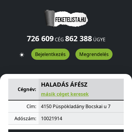
726 609
862 388
CÉG
ÜGYE
Bejelentkezés
Megrendelés
HALADÁS ÁFÉSZ
Bocskai u 7
Püspökladány
4150
HU
HALADÁS ÁFÉSZ
Cégnév:
másik céget keresek
Cím:
4150 Püspökladány Bocskai u 7
Adószám:
10021914