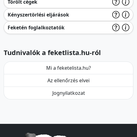
Törölt cégek
Kényszertörlési eljárások
Feketén foglalkoztatók
Tudnivalók a feketlista.hu-ról
Mi a feketelista.hu?
Az ellenőrzés elvei
Jognyilatkozat