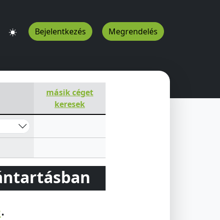
Bejelentkezés
Megrendelés
másik céget
keresek
vántartásban
e
.