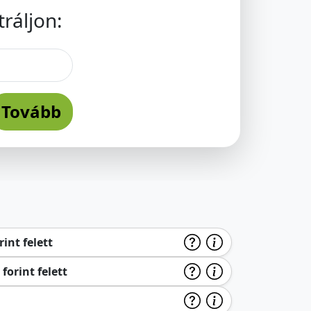
ráljon:
Tovább
int felett
forint felett