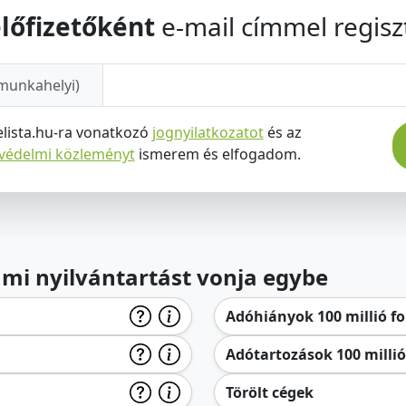
lőfizetőként
e-mail címmel regiszt
munkahelyi)
elista.hu-ra vonatkozó
jognyilatkozatot
és az
tvédelmi közleményt
ismerem és elfogadom.
lami nyilvántartást vonja egybe
Adóhiányok 100 millió for
Adótartozások 100 millió 
Törölt cégek