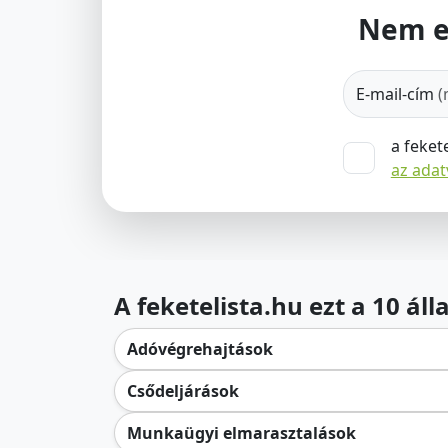
Nem e
E-mail-cím
(
a feket
az ada
A feketelista.hu ezt a 10 ál
Adóvégrehajtások
Csődeljárások
Munkaügyi elmarasztalások