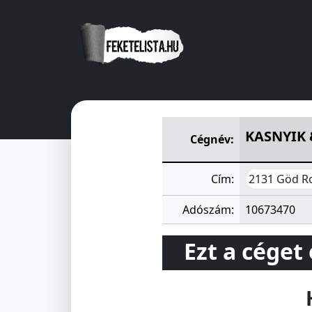
KASNYIK & TÁRSA SZÁMVITEL
KASNYIK 
Cégnév:
2131 Göd Ro
Cím:
Adószám:
10673470
Ezt a céget