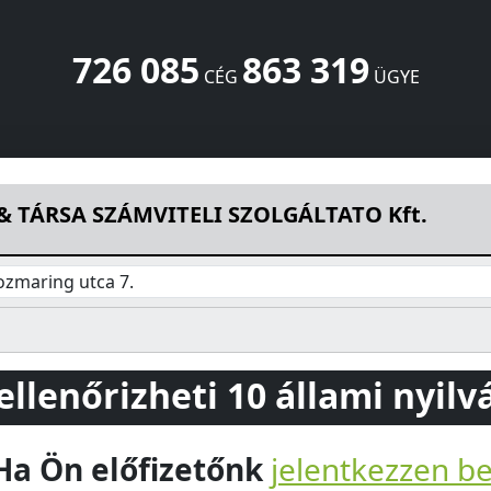
726 085
863 319
CÉG
ÜGYE
I SZOLGÁLTATO Kft.
Rozmaring utca 7.
Göd
2131
HU
& TÁRSA SZÁMVITELI SZOLGÁLTATO Kft.
zmaring utca 7.
 ellenőrizheti 10 állami nyil
Ha Ön előfizetőnk
jelentkezzen b