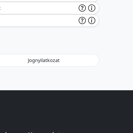
k
Jognyilatkozat