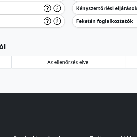
Kényszertörlési eljáráso
Feketén foglalkoztatók
ól
Az ellenőrzés elvei