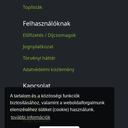
Toplisták
Felhasználóknak
Előfizetés / Díjcsomagok
Jognyilatkozat
Törvényi háttér
Adatvédelmi közlemény
Kapcsolat
A tartalom és a közösségi funkciók
Vélemény
biztosításához, valamint a weboldalforgalmunk
Kapcsolat
elemzéséhez sütiket (cookie) használunk.
további információk
Impresszum