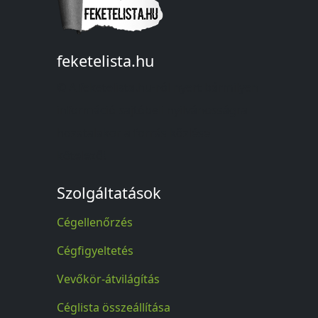
feketelista.hu
© A feketelista.hu-ról nyert bármilyen
információ sajtóbeli nyilvánosságra
hozatalakor a forrás közlése
kötelező!
Szolgáltatások
Cégellenőrzés
Cégfigyeltetés
Vevőkör-átvilágítás
Céglista összeállítása