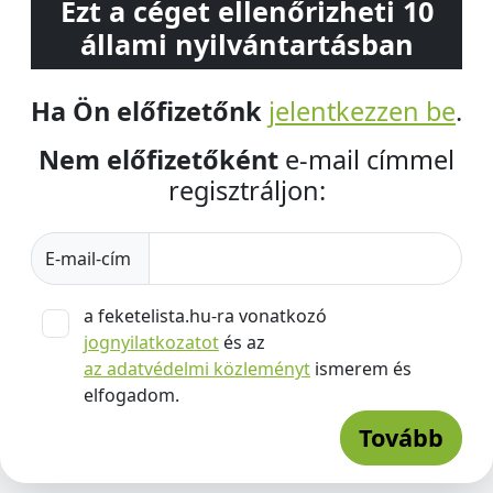
Ezt a céget ellenőrizheti 10
állami nyilvántartásban
Ha Ön előfizetőnk
jelentkezzen be
.
Nem előfizetőként
e-mail címmel
regisztráljon:
E-mail-cím
a feketelista.hu-ra vonatkozó
jognyilatkozatot
és az
az adatvédelmi közleményt
ismerem és
elfogadom.
Tovább