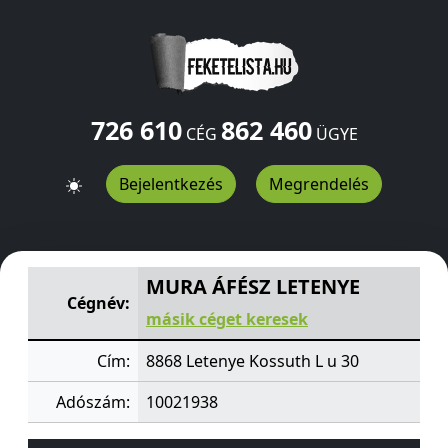
726 610
862 460
CÉG
ÜGYE
Bejelentkezés
Megrendelés
MURA ÁFÉSZ LETENYE
Kossuth L u 30
Letenye
8868
HU
MURA ÁFÉSZ LETENYE
Cégnév:
másik céget keresek
Cím:
8868 Letenye Kossuth L u 30
Adószám:
10021938