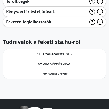
Törölt cégek
Kényszertörlési eljárások
Feketén foglalkoztatók
Tudnivalók a feketlista.hu-ról
Mi a feketelista.hu?
Az ellenőrzés elvei
Jognyilatkozat