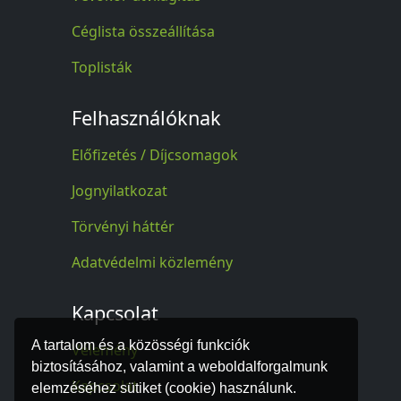
Céglista összeállítása
Toplisták
Felhasználóknak
Előfizetés / Díjcsomagok
Jognyilatkozat
Törvényi háttér
Adatvédelmi közlemény
Kapcsolat
A tartalom és a közösségi funkciók
Vélemény
biztosításához, valamint a weboldalforgalmunk
Kapcsolat
elemzéséhez sütiket (cookie) használunk.