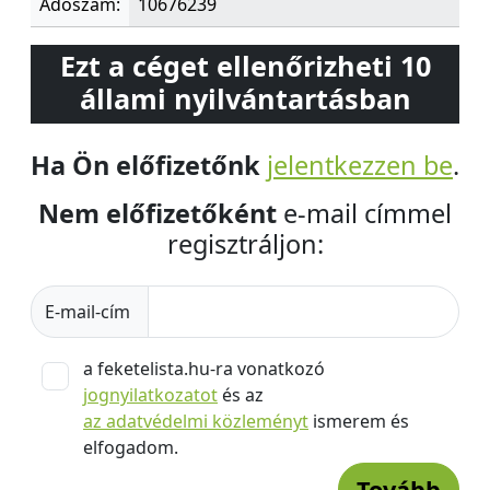
Adószám:
10676239
Ezt a céget ellenőrizheti 10
állami nyilvántartásban
Ha Ön előfizetőnk
jelentkezzen be
.
Nem előfizetőként
e-mail címmel
regisztráljon:
E-mail-cím
a feketelista.hu-ra vonatkozó
jognyilatkozatot
és az
az adatvédelmi közleményt
ismerem és
elfogadom.
Tovább