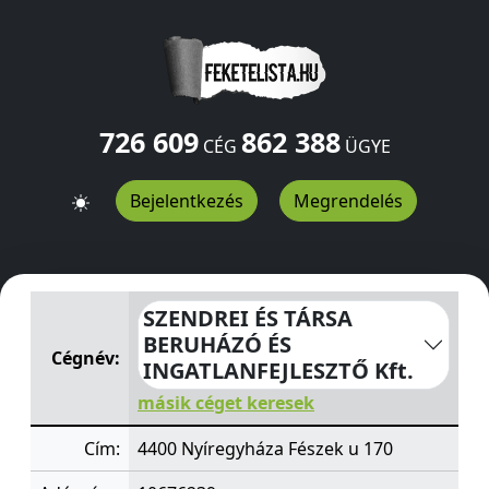
726 609
862 388
CÉG
ÜGYE
Bejelentkezés
Megrendelés
SZENDREI ÉS TÁRSA BERUHÁZÓ ÉS INGATLANFEJLESZTŐ 
SZENDREI ÉS TÁRSA
BERUHÁZÓ ÉS
Cégnév:
INGATLANFEJLESZTŐ Kft.
másik céget keresek
Cím:
4400 Nyíregyháza Fészek u 170