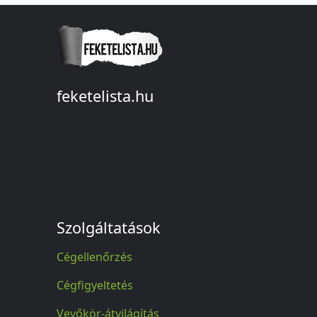
feketelista.hu
© A feketelista.hu-ról nyert bármilyen
információ sajtóbeli nyilvánosságra
hozatalakor a forrás közlése
kötelező!
Szolgáltatások
Cégellenőrzés
Cégfigyeltetés
Vevőkör-átvilágítás