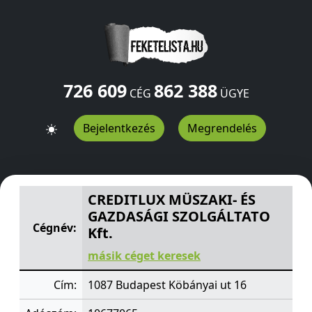
726 609
862 388
CÉG
ÜGYE
Bejelentkezés
Megrendelés
CREDITLUX MÜSZAKI- ÉS GAZDASÁGI SZOLGÁLTATO Kft.
CREDITLUX MÜSZAKI- ÉS
GAZDASÁGI SZOLGÁLTATO
Cégnév:
Kft.
másik céget keresek
Cím:
1087 Budapest Köbányai ut 16