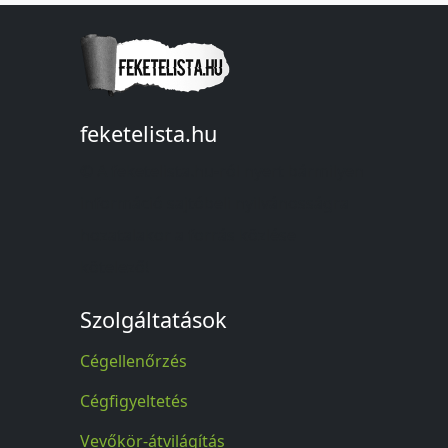
feketelista.hu
© A feketelista.hu-ról nyert bármilyen
információ sajtóbeli nyilvánosságra
hozatalakor a forrás közlése
kötelező!
Szolgáltatások
Cégellenőrzés
Cégfigyeltetés
Vevőkör-átvilágítás