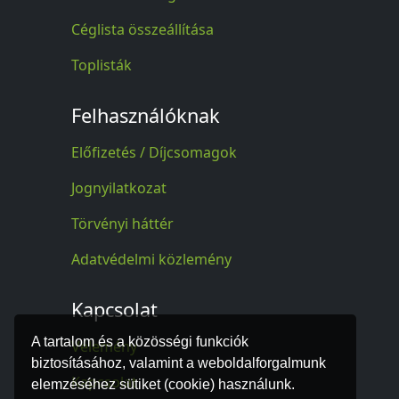
Céglista összeállítása
Toplisták
Felhasználóknak
Előfizetés / Díjcsomagok
Jognyilatkozat
Törvényi háttér
Adatvédelmi közlemény
Kapcsolat
A tartalom és a közösségi funkciók
Vélemény
biztosításához, valamint a weboldalforgalmunk
Kapcsolat
elemzéséhez sütiket (cookie) használunk.