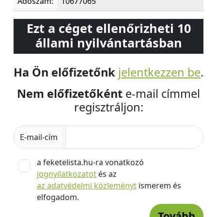
Adószám:
10677065
Ezt a céget ellenőrizheti 10
állami nyilvántartásban
Ha Ön előfizetőnk
jelentkezzen be
.
Nem előfizetőként
e-mail címmel
regisztráljon:
E-mail-cím
a feketelista.hu-ra vonatkozó
jognyilatkozatot
és az
az adatvédelmi közleményt
ismerem és
elfogadom.
Tovább