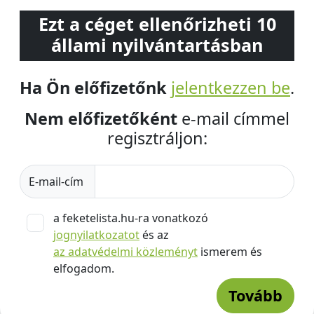
Ezt a céget ellenőrizheti 10
állami nyilvántartásban
Ha Ön előfizetőnk
jelentkezzen be
.
Nem előfizetőként
e-mail címmel
regisztráljon:
E-mail-cím
a feketelista.hu-ra vonatkozó
jognyilatkozatot
és az
az adatvédelmi közleményt
ismerem és
elfogadom.
Tovább