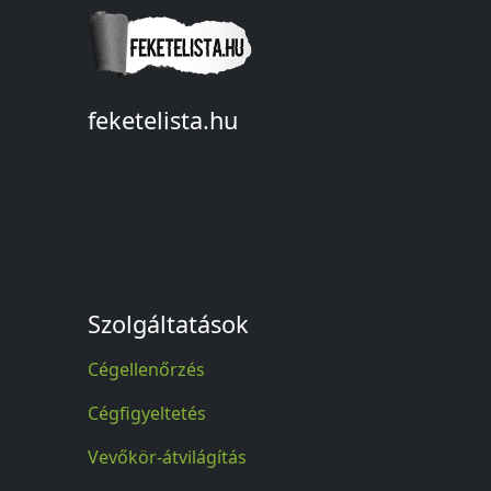
feketelista.hu
© A feketelista.hu-ról nyert bármilyen
információ sajtóbeli nyilvánosságra
hozatalakor a forrás közlése
kötelező!
Szolgáltatások
Cégellenőrzés
Cégfigyeltetés
Vevőkör-átvilágítás