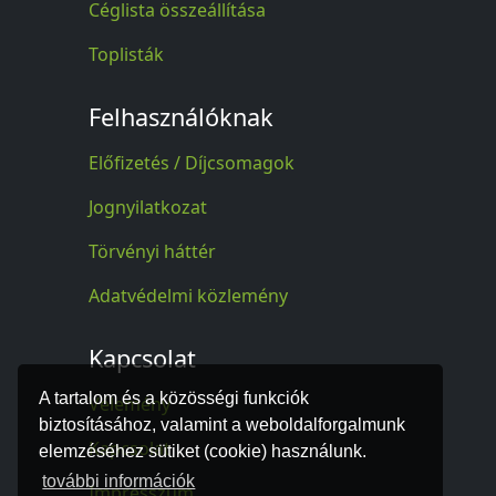
Céglista összeállítása
Toplisták
Felhasználóknak
Előfizetés / Díjcsomagok
Jognyilatkozat
Törvényi háttér
Adatvédelmi közlemény
Kapcsolat
A tartalom és a közösségi funkciók
Vélemény
biztosításához, valamint a weboldalforgalmunk
Kapcsolat
elemzéséhez sütiket (cookie) használunk.
további információk
Impresszum