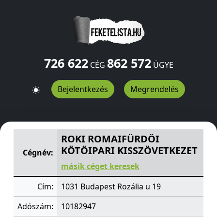
726 622
862 572
CÉG
ÜGYE
Bejelentkezés
Megrendelés
ROKI ROMAIFÜRDÖI KÖTÖIPARI KISSZÖVETKEZET
Rozál
ROKI ROMAIFÜRDÖI
KÖTÖIPARI KISSZÖVETKEZET
Cégnév:
másik céget keresek
Cím:
1031 Budapest Rozália u 19
Adószám:
10182947