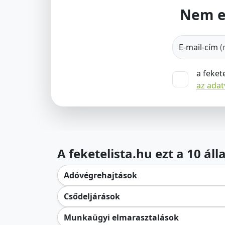
Nem e
E-mail-cím
(
a feket
az ada
A feketelista.hu ezt a 10 ál
Adóvégrehajtások
Csődeljárások
Munkaügyi elmarasztalások