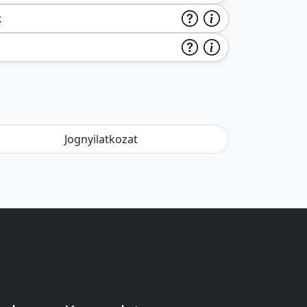
k
Jognyilatkozat