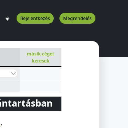
Bejelentkezés
Megrendelés
másik céget
keresek
vántartásban
e
.