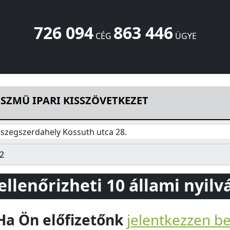
726 094
863 446
CÉG
ÜGYE
ETKEZET
Kossuth utca 28.
Kőszegszerdahely
9725
HU
SZMÜ IPARI KISSZÖVETKEZET
szegszerdahely Kossuth utca 28.
2
 ellenőrizheti 10 állami nyil
Ha Ön előfizetőnk
jelentkezzen b