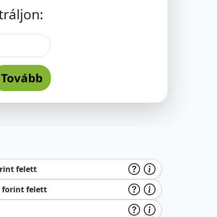
ráljon:
Tovább
int felett
forint felett