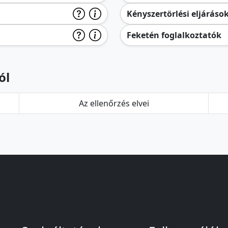
Kényszertörlési eljáráso
Feketén foglalkoztatók
ól
Az ellenőrzés elvei