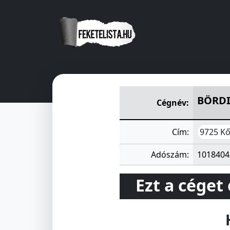
BÖRDISZMÜ IPARI KISSZÖV
BÖRDI
Cégnév:
9725 Kő
Cím:
Adószám:
1018404
Ezt a céget