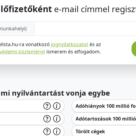
lőfizetőként
e-mail címmel regiszt
munkahelyi)
elista.hu-ra vonatkozó
jognyilatkozatot
és az
tvédelmi közleményt
ismerem és elfogadom.
lami nyilvántartást vonja egybe
Adóhiányok 100 millió for
Adótartozások 100 millió 
Törölt cégek