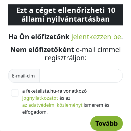
Ezt a céget ellenőrizheti 10
állami nyilvántartásban
Ha Ön előfizetőnk
jelentkezzen be
.
Nem előfizetőként
e-mail címmel
regisztráljon:
E-mail-cím
a feketelista.hu-ra vonatkozó
jognyilatkozatot
és az
az adatvédelmi közleményt
ismerem és
elfogadom.
Tovább