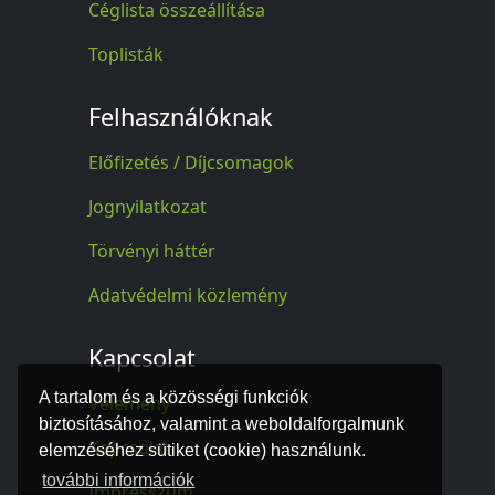
Céglista összeállítása
Toplisták
Felhasználóknak
Előfizetés / Díjcsomagok
Jognyilatkozat
Törvényi háttér
Adatvédelmi közlemény
Kapcsolat
A tartalom és a közösségi funkciók
Vélemény
biztosításához, valamint a weboldalforgalmunk
Kapcsolat
elemzéséhez sütiket (cookie) használunk.
további információk
Impresszum