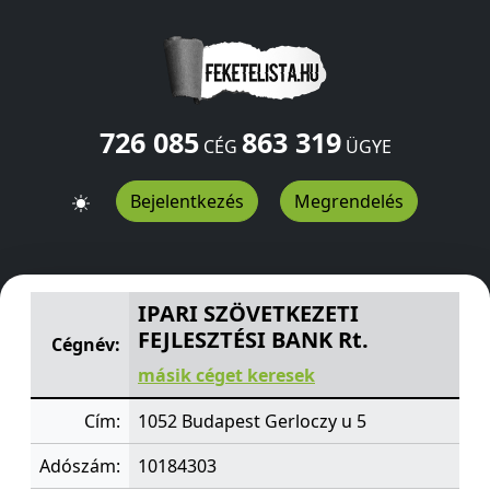
726 085
863 319
CÉG
ÜGYE
Bejelentkezés
Megrendelés
IPARI SZÖVETKEZETI FEJLESZTÉSI BANK Rt.
Gerloczy u 5
IPARI SZÖVETKEZETI
FEJLESZTÉSI BANK Rt.
Cégnév:
másik céget keresek
Cím:
1052 Budapest Gerloczy u 5
Adószám:
10184303