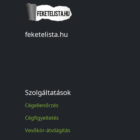
feketelista.hu
© A feketelista.hu-ról nyert bármilyen
információ sajtóbeli nyilvánosságra
hozatalakor a forrás közlése
kötelező!
Szolgáltatások
Cégellenőrzés
Cégfigyeltetés
Vevőkör-átvilágítás