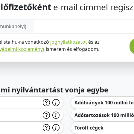
lőfizetőként
e-mail címmel regiszt
munkahelyi)
elista.hu-ra vonatkozó
jognyilatkozatot
és az
tvédelmi közleményt
ismerem és elfogadom.
lami nyilvántartást vonja egybe
Adóhiányok 100 millió for
Adótartozások 100 millió 
Törölt cégek