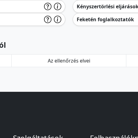
Kényszertörlési eljáráso
Feketén foglalkoztatók
ól
Az ellenőrzés elvei
Szolgáltatások
Felhasználók