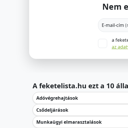
Nem e
E-mail-cím
(
a feket
az ada
A feketelista.hu ezt a 10 ál
Adóvégrehajtások
Csődeljárások
Munkaügyi elmarasztalások