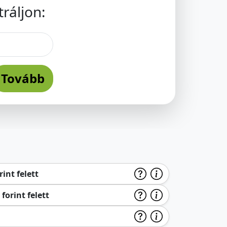
ráljon:
Tovább
int felett
forint felett