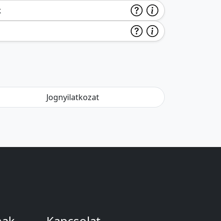
k
Jognyilatkozat
nak
Kapcsolat