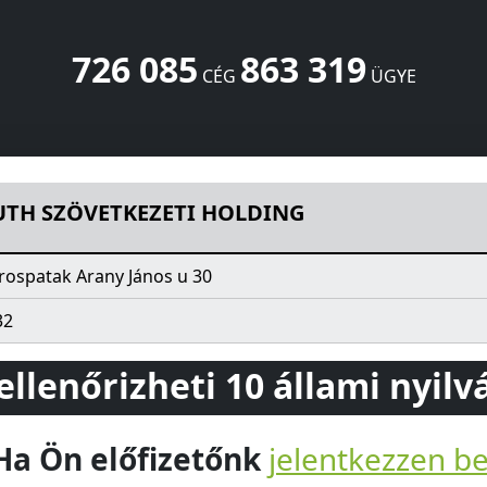
726 085
863 319
CÉG
ÜGYE
OLDING
Arany János u 30
Sárospatak
3950
HU
UTH SZÖVETKEZETI HOLDING
rospatak Arany János u 30
32
 ellenőrizheti 10 állami nyil
Ha Ön előfizetőnk
jelentkezzen b