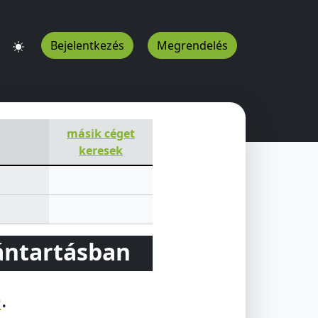
Bejelentkezés
Megrendelés
másik céget
keresek
vántartásban
e
.