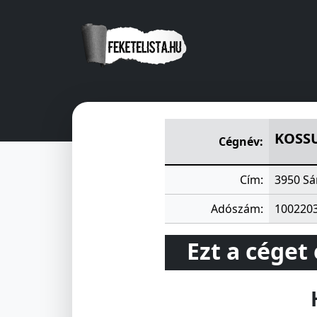
KOSSUTH SZÖVETKEZETI H
KOSS
Cégnév:
Cím:
3950 Sá
Adószám:
100220
Ezt a céget