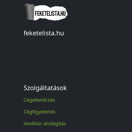
feketelista.hu
© A feketelista.hu-ról nyert bármilyen
információ sajtóbeli nyilvánosságra
hozatalakor a forrás közlése
kötelező!
Szolgáltatások
Cégellenőrzés
Cégfigyeltetés
Vevőkör-átvilágítás