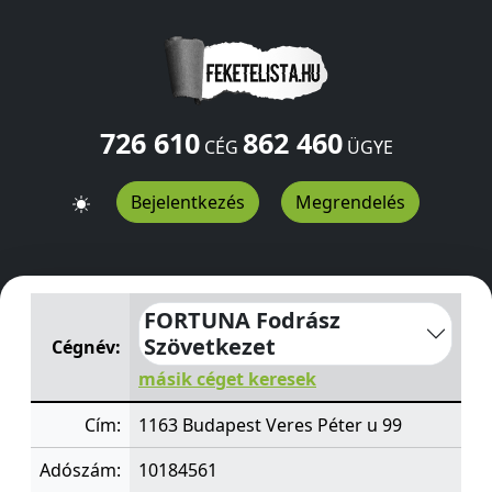
726 610
862 460
CÉG
ÜGYE
Bejelentkezés
Megrendelés
FORTUNA Fodrász Szövetkezet
Veres Péter u 99
Budape
FORTUNA Fodrász
Szövetkezet
Cégnév:
másik céget keresek
Cím:
1163 Budapest Veres Péter u 99
Adószám:
10184561