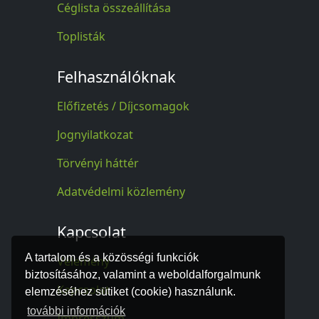
Céglista összeállítása
Toplisták
Felhasználóknak
Előfizetés / Díjcsomagok
Jognyilatkozat
Törvényi háttér
Adatvédelmi közlemény
Kapcsolat
A tartalom és a közösségi funkciók
Vélemény
biztosításához, valamint a weboldalforgalmunk
Kapcsolat
elemzéséhez sütiket (cookie) használunk.
további információk
Impresszum