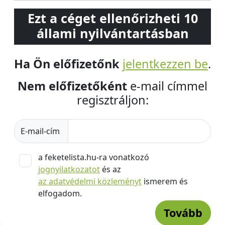
Ezt a céget ellenőrizheti 10
állami nyilvántartásban
Ha Ön előfizetőnk
jelentkezzen be
.
Nem előfizetőként
e-mail címmel
regisztráljon:
E-mail-cím
a feketelista.hu-ra vonatkozó
jognyilatkozatot
és az
az adatvédelmi közleményt
ismerem és
elfogadom.
Tovább