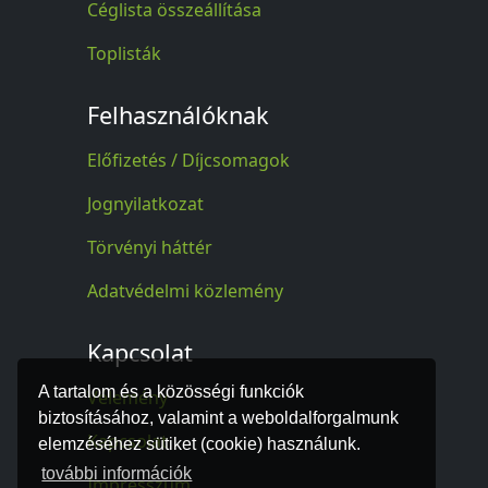
Céglista összeállítása
Toplisták
Felhasználóknak
Előfizetés / Díjcsomagok
Jognyilatkozat
Törvényi háttér
Adatvédelmi közlemény
Kapcsolat
A tartalom és a közösségi funkciók
Vélemény
biztosításához, valamint a weboldalforgalmunk
Kapcsolat
elemzéséhez sütiket (cookie) használunk.
további információk
Impresszum