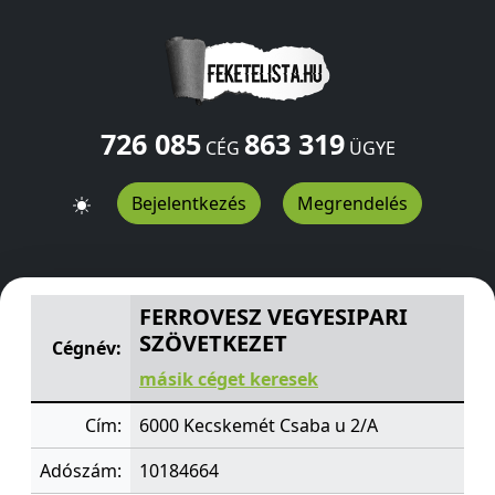
726 085
863 319
CÉG
ÜGYE
Bejelentkezés
Megrendelés
FERROVESZ VEGYESIPARI SZÖVETKEZET
Csaba u 2/A
Ke
FERROVESZ VEGYESIPARI
SZÖVETKEZET
Cégnév:
másik céget keresek
Cím:
6000 Kecskemét Csaba u 2/A
Adószám:
10184664