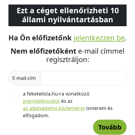
Ezt a céget ellenőrizheti 10
állami nyilvántartásban
Ha Ön előfizetőnk
jelentkezzen be
.
Nem előfizetőként
e-mail címmel
regisztráljon:
E-mail-cím
a feketelista.hu-ra vonatkozó
jognyilatkozatot
és az
az adatvédelmi közleményt
ismerem és
elfogadom.
Tovább