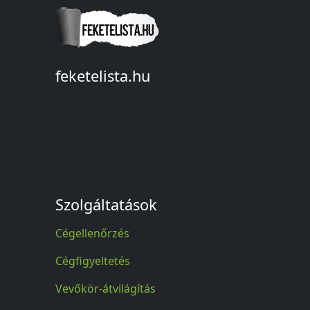
feketelista.hu
© A feketelista.hu-ról nyert bármilyen
információ sajtóbeli nyilvánosságra
hozatalakor a forrás közlése
kötelező!
Szolgáltatások
Cégellenőrzés
Cégfigyeltetés
Vevőkör-átvilágítás