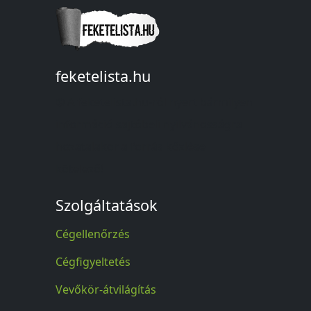
feketelista.hu
© A feketelista.hu-ról nyert bármilyen
információ sajtóbeli nyilvánosságra
hozatalakor a forrás közlése
kötelező!
Szolgáltatások
Cégellenőrzés
Cégfigyeltetés
Vevőkör-átvilágítás