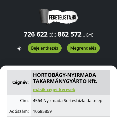
726 622
862 572
CÉG
ÜGYE
Bejelentkezés
Megrendelés
HORTOBÁGY-NYIRMADA TAKARMÁNYGYÁRTO Kft.
Serté
HORTOBÁGY-NYIRMADA
TAKARMÁNYGYÁRTO Kft.
Cégnév:
másik céget keresek
Cím:
4564 Nyírmada Sertéshizlalda telep
Adószám:
10685859