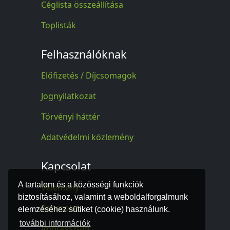
Céglista összeállítása
Toplisták
Felhasználóknak
Előfizetés / Díjcsomagok
Jognyilatkozat
Törvényi háttér
Adatvédelmi közlemény
Kapcsolat
A tartalom és a közösségi funkciók
Vélemény
biztosításához, valamint a weboldalforgalmunk
Kapcsolat
elemzéséhez sütiket (cookie) használunk.
további információk
Impresszum