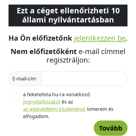
Ezt a céget ellenőrizheti 10
állami nyilvántartásban
Ha Ön előfizetőnk
jelentkezzen be
.
Nem előfizetőként
e-mail címmel
regisztráljon:
E-mail-cím
a feketelista.hu-ra vonatkozó
jognyilatkozatot
és az
az adatvédelmi közleményt
ismerem és
elfogadom.
Tovább