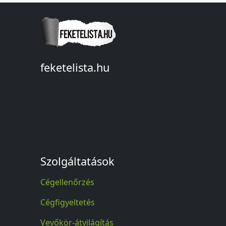
feketelista.hu
© A feketelista.hu-ról nyert bármilyen
információ sajtóbeli nyilvánosságra
hozatalakor a forrás közlése
kötelező!
Szolgáltatások
Cégellenőrzés
Cégfigyeltetés
Vevőkör-átvilágítás