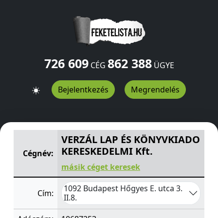
726 609
862 388
CÉG
ÜGYE
Bejelentkezés
Megrendelés
VERZÁL LAP ÉS KÖNYVKIADO KERESKEDELMI Kft.
Hőgyes 
VERZÁL LAP ÉS KÖNYVKIADO
KERESKEDELMI Kft.
Cégnév:
másik céget keresek
1092 Budapest Hőgyes E. utca 3.
Cím:
II.8.