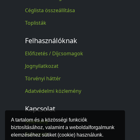
Céglista összeállítása
Toplisták
Felhasználóknak
Előfizetés / Díjcsomagok
Jognyilatkozat
Törvényi háttér
Adatvédelmi közlemény
Kapcsolat
A tartalom és a közösségi funkciók
Vélemény
biztosításához, valamint a weboldalforgalmunk
Kapcsolat
elemzéséhez sütiket (cookie) használunk.