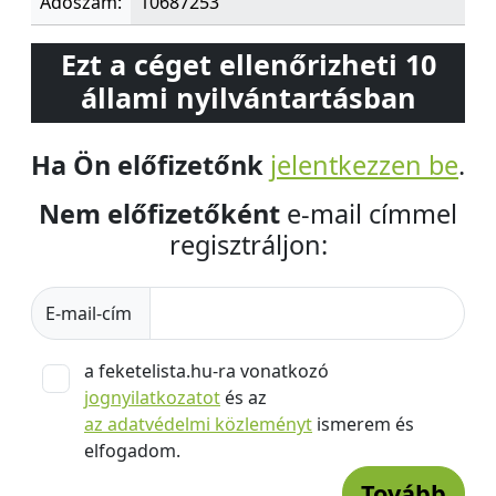
Adószám:
10687253
Ezt a céget ellenőrizheti 10
állami nyilvántartásban
Ha Ön előfizetőnk
jelentkezzen be
.
Nem előfizetőként
e-mail címmel
regisztráljon:
E-mail-cím
a feketelista.hu-ra vonatkozó
jognyilatkozatot
és az
az adatvédelmi közleményt
ismerem és
elfogadom.
Tovább