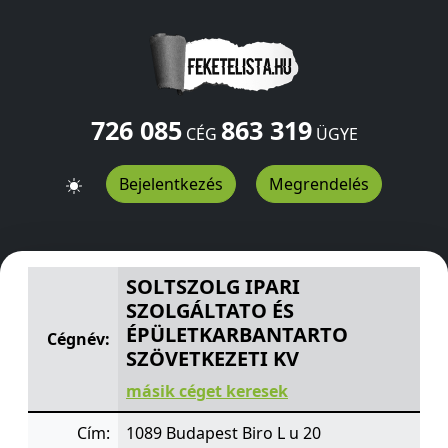
726 085
863 319
CÉG
ÜGYE
Bejelentkezés
Megrendelés
SOLTSZOLG IPARI SZOLGÁLTATO ÉS ÉPÜLETKARBANTAR
SOLTSZOLG IPARI
SZOLGÁLTATO ÉS
ÉPÜLETKARBANTARTO
Cégnév:
SZÖVETKEZETI KV
másik céget keresek
Cím:
1089 Budapest Biro L u 20