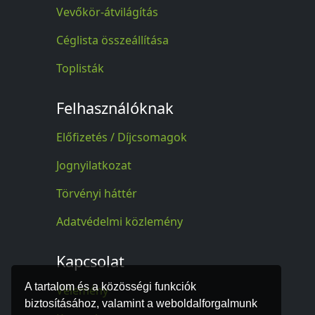
Vevőkör-átvilágítás
Céglista összeállítása
Toplisták
Felhasználóknak
Előfizetés / Díjcsomagok
Jognyilatkozat
Törvényi háttér
Adatvédelmi közlemény
Kapcsolat
A tartalom és a közösségi funkciók
Vélemény
biztosításához, valamint a weboldalforgalmunk