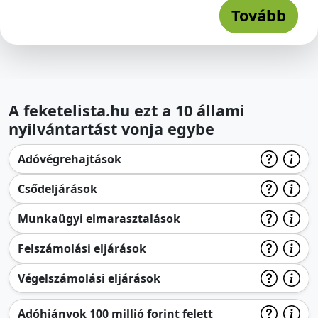
Tovább
A feketelista.hu ezt a 10 állami
nyilvántartást vonja egybe
Adóvégrehajtások
Csődeljárások
Munkaügyi elmarasztalások
Felszámolási eljárások
Végelszámolási eljárások
Adóhiányok 100 millió forint felett