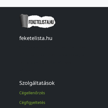
feketelista.hu
© A feketelista.hu-ról nyert bármilyen
információ sajtóbeli nyilvánosságra
hozatalakor a forrás közlése
kötelező!
Szolgáltatások
Cégellenőrzés
Cégfigyeltetés