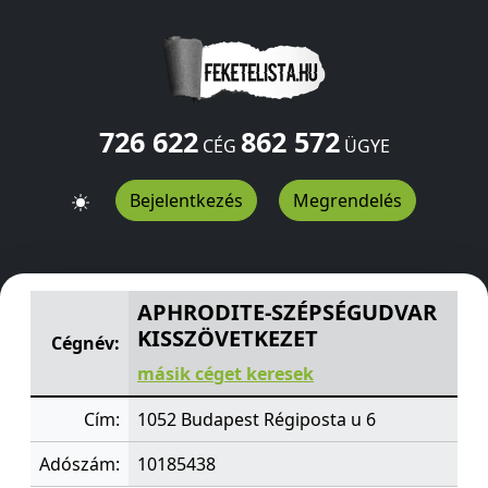
726 622
862 572
CÉG
ÜGYE
Bejelentkezés
Megrendelés
APHRODITE-SZÉPSÉGUDVAR KISSZÖVETKEZET
Régipost
APHRODITE-SZÉPSÉGUDVAR
KISSZÖVETKEZET
Cégnév:
másik céget keresek
Cím:
1052 Budapest Régiposta u 6
Adószám:
10185438