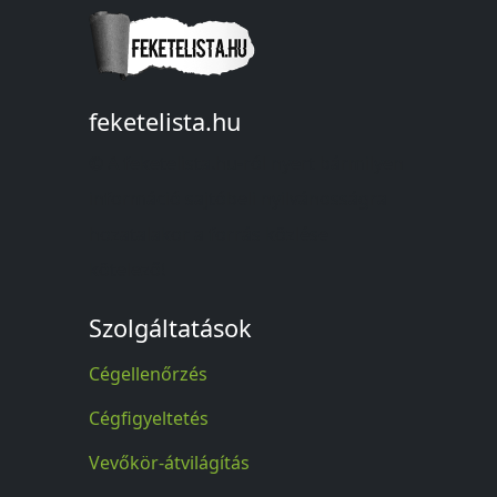
feketelista.hu
© A feketelista.hu-ról nyert bármilyen
információ sajtóbeli nyilvánosságra
hozatalakor a forrás közlése
kötelező!
Szolgáltatások
Cégellenőrzés
Cégfigyeltetés
Vevőkör-átvilágítás