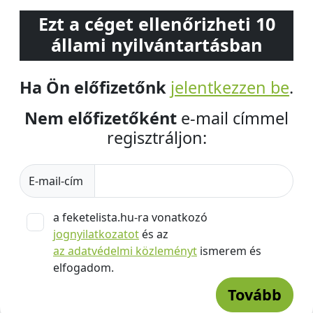
Ezt a céget ellenőrizheti 10
állami nyilvántartásban
Ha Ön előfizetőnk
jelentkezzen be
.
Nem előfizetőként
e-mail címmel
regisztráljon:
E-mail-cím
a feketelista.hu-ra vonatkozó
jognyilatkozatot
és az
az adatvédelmi közleményt
ismerem és
elfogadom.
Tovább