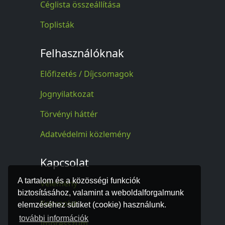
Céglista összeállítása
Toplisták
Felhasználóknak
Előfizetés / Díjcsomagok
Jognyilatkozat
Törvényi háttér
Adatvédelmi közlemény
Kapcsolat
A tartalom és a közösségi funkciók
Vélemény
biztosításához, valamint a weboldalforgalmunk
Kapcsolat
elemzéséhez sütiket (cookie) használunk.
további információk
Impresszum