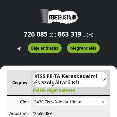
726 085
863 319
CÉG
ÜGYE
Bejelentkezés
Megrendelés
KISS FE-TA Kereskedelmi és Szolgáltató Kft.
Híd út 1.
Tis
KISS FE-TA Kereskedelmi
és Szolgáltató Kft.
Cégnév:
másik céget keresek
5430 Tiszaföldvár Híd út 1.
Cím:
Adószám:
10690389