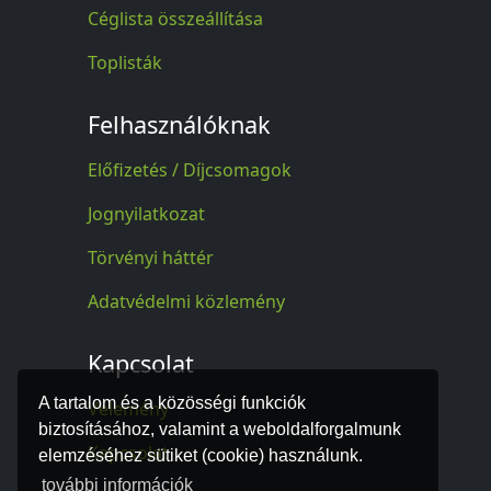
Céglista összeállítása
Toplisták
Felhasználóknak
Előfizetés / Díjcsomagok
Jognyilatkozat
Törvényi háttér
Adatvédelmi közlemény
Kapcsolat
A tartalom és a közösségi funkciók
Vélemény
biztosításához, valamint a weboldalforgalmunk
Kapcsolat
elemzéséhez sütiket (cookie) használunk.
további információk