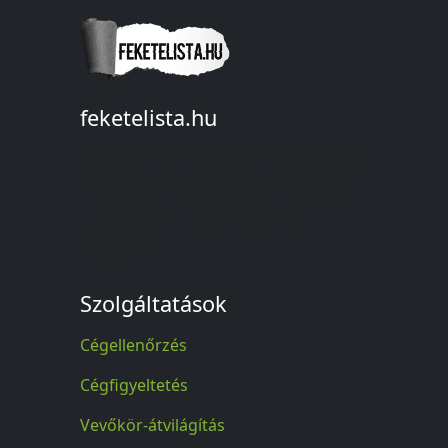
feketelista.hu
© A feketelista.hu-ról nyert bármilyen
információ sajtóbeli nyilvánosságra
hozatalakor a forrás közlése
kötelező!
Szolgáltatások
Cégellenőrzés
Cégfigyeltetés
Vevőkör-átvilágítás