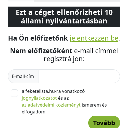
Ezt a céget ellenőrizheti 10
állami nyilvántartásban
Ha Ön előfizetőnk
jelentkezzen be
.
Nem előfizetőként
e-mail címmel
regisztráljon:
E-mail-cím
a feketelista.hu-ra vonatkozó
jognyilatkozatot
és az
az adatvédelmi közleményt
ismerem és
elfogadom.
Tovább