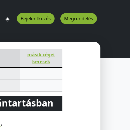
Bejelentkezés
Megrendelés
másik céget
keresek
vántartásban
e
.