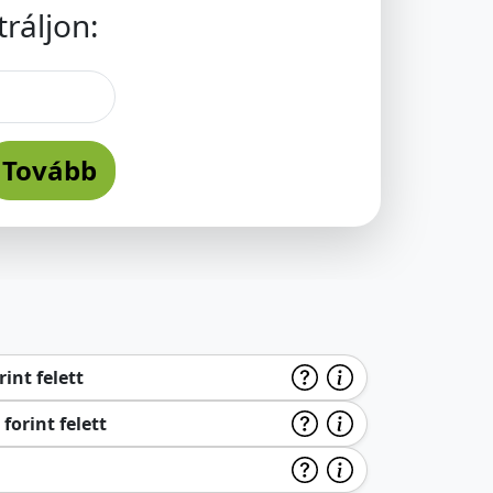
ráljon:
Tovább
int felett
forint felett