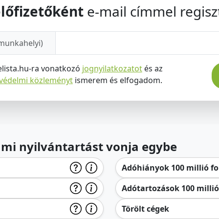
lőfizetőként
e-mail címmel regiszt
munkahelyi)
elista.hu-ra vonatkozó
jognyilatkozatot
és az
tvédelmi közleményt
ismerem és elfogadom.
lami nyilvántartást vonja egybe
Adóhiányok 100 millió for
Adótartozások 100 millió 
Törölt cégek