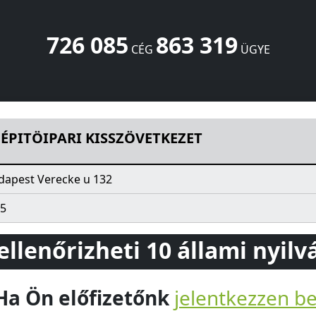
726 085
863 319
CÉG
ÜGYE
TKEZET
Verecke u 132
Budapest
1025
HU
 ÉPITÖIPARI KISSZÖVETKEZET
dapest Verecke u 132
5
 ellenőrizheti 10 állami nyil
Ha Ön előfizetőnk
jelentkezzen b