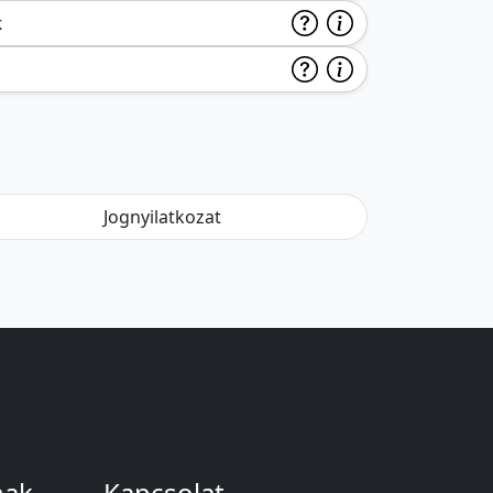
k
Jognyilatkozat
nak
Kapcsolat