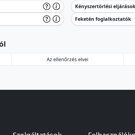
Kényszertörlési eljáráso
Feketén foglalkoztatók
ól
Az ellenőrzés elvei
Szolgáltatások
Felhasználók