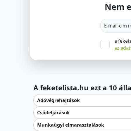
Nem e
E-mail-cím
(
a feket
az ada
A feketelista.hu ezt a 10 ál
Adóvégrehajtások
Csődeljárások
Munkaügyi elmarasztalások