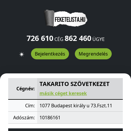
726 610
862 460
CÉG
ÜGYE
Bejelentkezés
Megrendelés
TAKARITO SZÖVETKEZET
király u 73.Fszt.11
Budapest
10
TAKARITO SZÖVETKEZET
Cégnév:
másik céget keresek
Cím:
1077 Budapest király u 73.Fszt.11
Adószám:
10186161