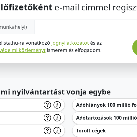
lőfizetőként
e-mail címmel regiszt
munkahelyi)
elista.hu-ra vonatkozó
jognyilatkozatot
és az
tvédelmi közleményt
ismerem és elfogadom.
lami nyilvántartást vonja egybe
Adóhiányok 100 millió for
Adótartozások 100 millió 
Törölt cégek