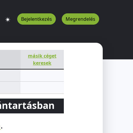
Bejelentkezés
Megrendelés
másik céget
keresek
vántartásban
e
.