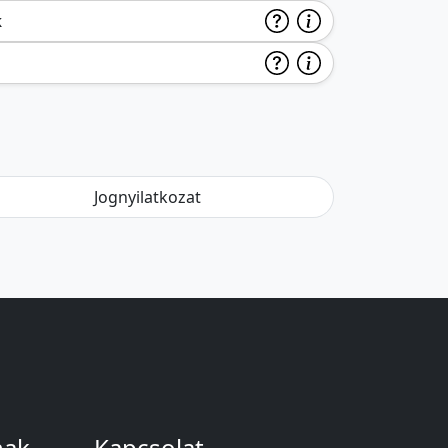
k
Jognyilatkozat
nak
Kapcsolat