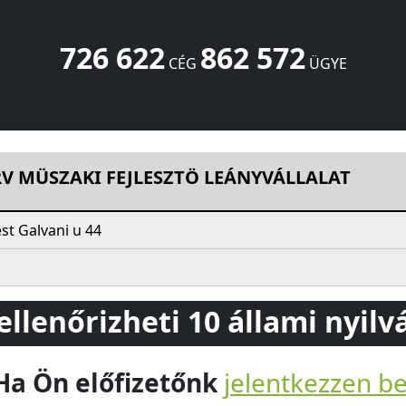
726 622
862 572
CÉG
ÜGYE
ZTÖ LEÁNYVÁLLALAT
Galvani u 44
Budapest
1117
HU
V MÜSZAKI FEJLESZTÖ LEÁNYVÁLLALAT
t Galvani u 44
 ellenőrizheti 10 állami nyil
Ha Ön előfizetőnk
jelentkezzen b