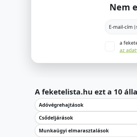
Nem e
E-mail-cím
(
a feket
az ada
A feketelista.hu ezt a 10 ál
Adóvégrehajtások
Csődeljárások
Munkaügyi elmarasztalások