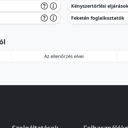
Kényszertörlési eljáráso
Feketén foglalkoztatók
ól
Az ellenőrzés elvei
Szolgáltatások
Felhasználók