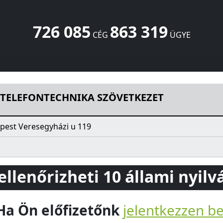
726 085
863 319
CÉG
ÜGYE
SZÖVETKEZET
Veresegyházi u 119
Budapest
1151
HU
 TELEFONTECHNIKA SZÖVETKEZET
pest Veresegyházi u 119
 ellenőrizheti 10 állami nyil
Ha Ön előfizetőnk
jelentkezzen b