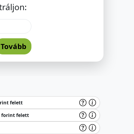
ráljon:
Tovább
int felett
forint felett