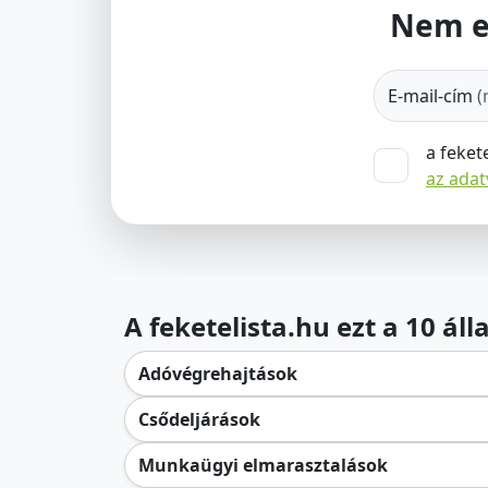
Nem e
E-mail-cím
(
a feket
az ada
A feketelista.hu ezt a 10 ál
Adóvégrehajtások
Csődeljárások
Munkaügyi elmarasztalások