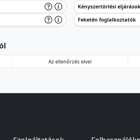
Kényszertörlési eljáráso
Feketén foglalkoztatók
ól
Az ellenőrzés elvei
Szolgáltatások
Felhasználók