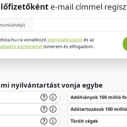
lőfizetőként
e-mail címmel regiszt
munkahelyi)
elista.hu-ra vonatkozó
jognyilatkozatot
és az
tvédelmi közleményt
ismerem és elfogadom.
lami nyilvántartást vonja egybe
Adóhiányok 100 millió for
Adótartozások 100 millió 
Törölt cégek