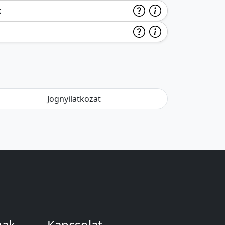
k
Jognyilatkozat
nak
Kapcsolat