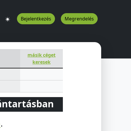
Bejelentkezés
Megrendelés
másik céget
keresek
vántartásban
e
.