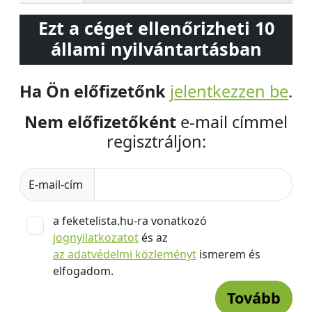
Ezt a céget ellenőrizheti 10
állami nyilvántartásban
Ha Ön előfizetőnk
jelentkezzen be
.
Nem előfizetőként
e-mail címmel
regisztráljon:
E-mail-cím
a feketelista.hu-ra vonatkozó
jognyilatkozatot
és az
az adatvédelmi közleményt
ismerem és
elfogadom.
Tovább