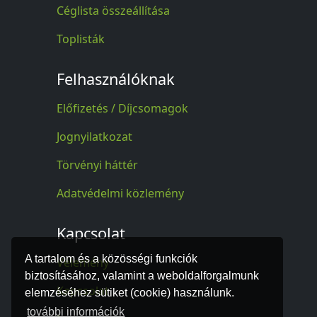
Céglista összeállítása
Toplisták
Felhasználóknak
Előfizetés / Díjcsomagok
Jognyilatkozat
Törvényi háttér
Adatvédelmi közlemény
Kapcsolat
A tartalom és a közösségi funkciók
Vélemény
biztosításához, valamint a weboldalforgalmunk
Kapcsolat
elemzéséhez sütiket (cookie) használunk.
további információk