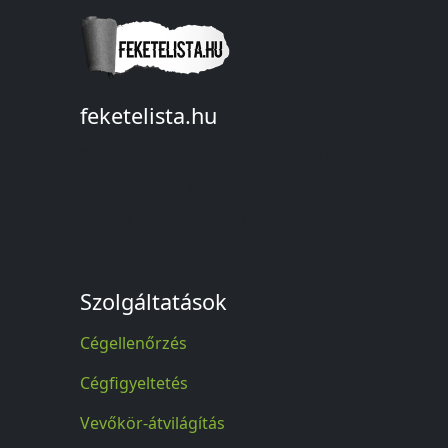
feketelista.hu
© A feketelista.hu-ról nyert bármilyen
információ sajtóbeli nyilvánosságra
hozatalakor a forrás közlése
kötelező!
Szolgáltatások
Cégellenőrzés
Cégfigyeltetés
Vevőkör-átvilágítás