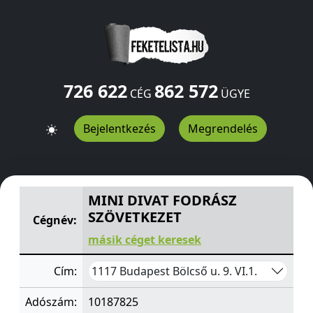
726 622
862 572
CÉG
ÜGYE
Bejelentkezés
Megrendelés
MINI DIVAT FODRÁSZ SZÖVETKEZET
Bölcső u. 9. VI.1.
Bu
MINI DIVAT FODRÁSZ
SZÖVETKEZET
Cégnév:
másik céget keresek
1117 Budapest Bölcső u. 9. VI.1.
Cím:
Adószám:
10187825