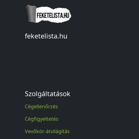
feketelista.hu
© A feketelista.hu-ról nyert bármilyen
információ sajtóbeli nyilvánosságra
hozatalakor a forrás közlése
kötelező!
Szolgáltatások
Cégellenőrzés
Cégfigyeltetés
Vevőkör-átvilágítás