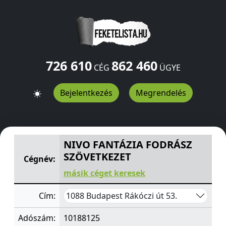
726 610
862 460
CÉG
ÜGYE
Bejelentkezés
Megrendelés
NIVO FANTÁZIA FODRÁSZ SZÖVETKEZET
Rákóczi út 53.
B
NIVO FANTÁZIA FODRÁSZ
SZÖVETKEZET
Cégnév:
másik céget keresek
1088 Budapest Rákóczi út 53.
Cím:
Adószám:
10188125