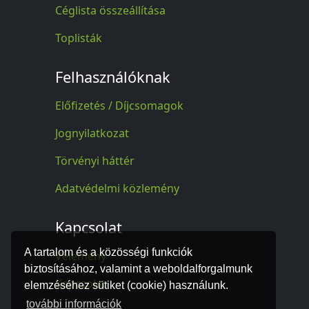
Céglista összeállítása
Toplisták
Felhasználóknak
Előfizetés / Díjcsomagok
Jognyilatkozat
Törvényi háttér
Adatvédelmi közlemény
Kapcsolat
A tartalom és a közösségi funkciók
Vélemény
biztosításához, valamint a weboldalforgalmunk
Kapcsolat
elemzéséhez sütiket (cookie) használunk.
további információk