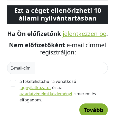
Ezt a céget ellenőrizheti 10
állami nyilvántartásban
Ha Ön előfizetőnk
jelentkezzen be
.
Nem előfizetőként
e-mail címmel
regisztráljon:
E-mail-cím
a feketelista.hu-ra vonatkozó
jognyilatkozatot
és az
az adatvédelmi közleményt
ismerem és
elfogadom.
Tovább