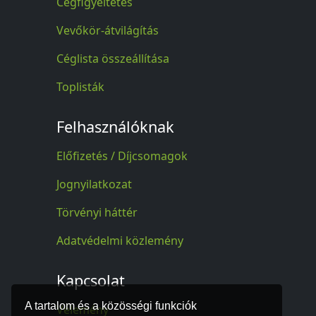
Cégfigyeltetés
Vevőkör-átvilágítás
Céglista összeállítása
Toplisták
Felhasználóknak
Előfizetés / Díjcsomagok
Jognyilatkozat
Törvényi háttér
Adatvédelmi közlemény
Kapcsolat
A tartalom és a közösségi funkciók
Vélemény