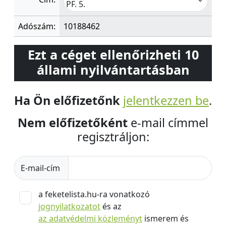
PF. 5.
Adószám:
10188462
Ezt a céget ellenőrizheti 10
állami nyilvántartásban
Ha Ön előfizetőnk
jelentkezzen be
.
Nem előfizetőként
e-mail címmel
regisztráljon:
E-mail-cím
a feketelista.hu-ra vonatkozó
jognyilatkozatot
és az
az adatvédelmi közleményt
ismerem és