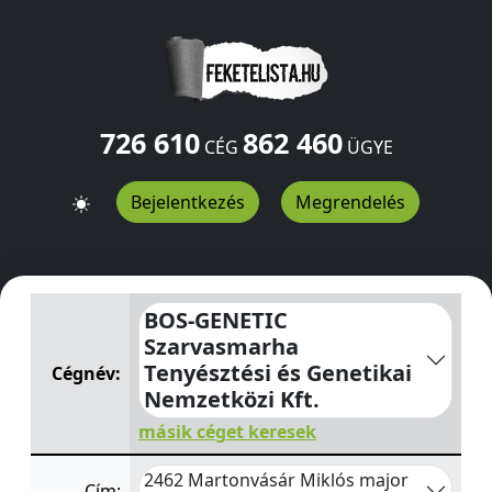
726 610
862 460
CÉG
ÜGYE
Bejelentkezés
Megrendelés
BOS-GENETIC Szarvasmarha Tenyésztési és Genetikai N
BOS-GENETIC
Szarvasmarha
Tenyésztési és Genetikai
Cégnév:
Nemzetközi Kft.
másik céget keresek
2462 Martonvásár Miklós major
Cím: