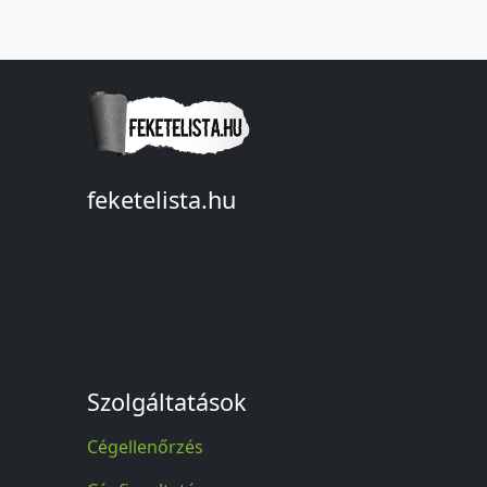
feketelista.hu
© A feketelista.hu-ról nyert bármilyen
információ sajtóbeli nyilvánosságra
hozatalakor a forrás közlése
kötelező!
Szolgáltatások
Cégellenőrzés