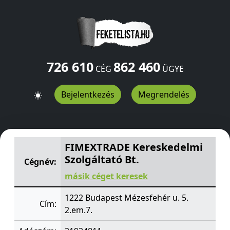
726 610
862 460
CÉG
ÜGYE
Bejelentkezés
Megrendelés
FIMEXTRADE Kereskedelmi Szolgáltató Bt.
Mézesfehér u.
FIMEXTRADE Kereskedelmi
Szolgáltató Bt.
Cégnév:
másik céget keresek
1222 Budapest Mézesfehér u. 5.
Cím:
2.em.7.