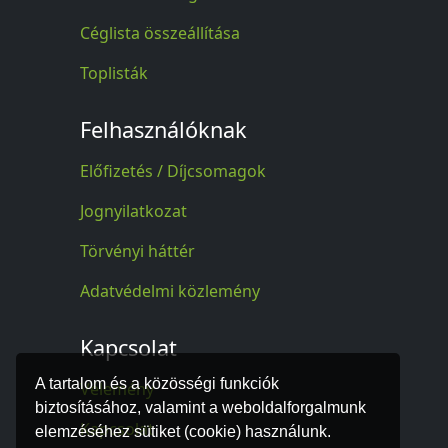
Céglista összeállítása
Toplisták
Felhasználóknak
Előfizetés / Díjcsomagok
Jognyilatkozat
Törvényi háttér
Adatvédelmi közlemény
Kapcsolat
A tartalom és a közösségi funkciók
Vélemény
biztosításához, valamint a weboldalforgalmunk
Kapcsolat
elemzéséhez sütiket (cookie) használunk.