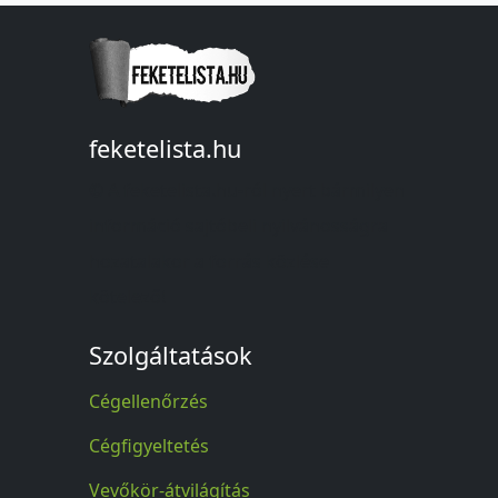
feketelista.hu
© A feketelista.hu-ról nyert bármilyen
információ sajtóbeli nyilvánosságra
hozatalakor a forrás közlése
kötelező!
Szolgáltatások
Cégellenőrzés
Cégfigyeltetés
Vevőkör-átvilágítás