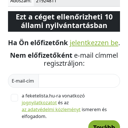
Adószám:
21924811
Ezt a céget ellenőrizheti 10
állami nyilvántartásban
Ha Ön előfizetőnk
jelentkezzen be
.
Nem előfizetőként
e-mail címmel
regisztráljon:
E-mail-cím
a feketelista.hu-ra vonatkozó
jognyilatkozatot
és az
az adatvédelmi közleményt
ismerem és
elfogadom.
Tovább