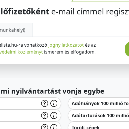
lőfizetőként
e-mail címmel regiszt
munkahelyi)
elista.hu-ra vonatkozó
jognyilatkozatot
és az
tvédelmi közleményt
ismerem és elfogadom.
lami nyilvántartást vonja egybe
Adóhiányok 100 millió for
Adótartozások 100 millió 
Törölt cégek