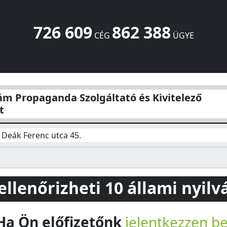
726 609
862 388
CÉG
ÜGYE
lgáltató és Kivitelező Szövetkezet
Deák Ferenc utca 45.
P
ám Propaganda Szolgáltató és Kivitelező
t
Deák Ferenc utca 45.
 ellenőrizheti 10 állami nyil
Ha Ön előfizetőnk
jelentkezzen b