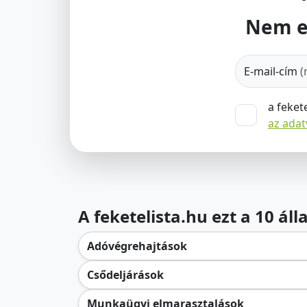
Nem e
E-mail-cím
(
a feket
az ada
A feketelista.hu ezt a 10 ál
Adóvégrehajtások
Csődeljárások
Munkaügyi elmarasztalások