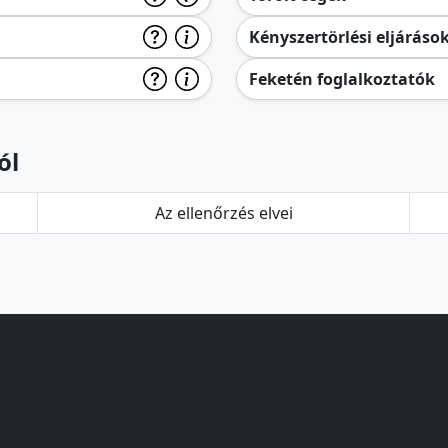
Kényszertörlési eljáráso
Feketén foglalkoztatók
ól
Az ellenőrzés elvei