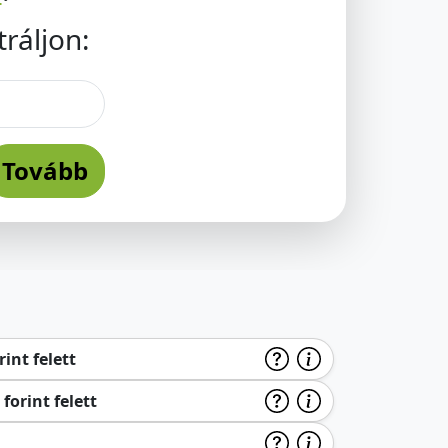
ráljon:
Tovább
int felett
forint felett