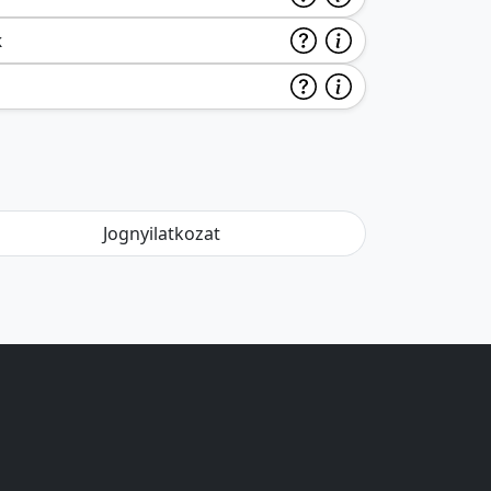
k
Jognyilatkozat