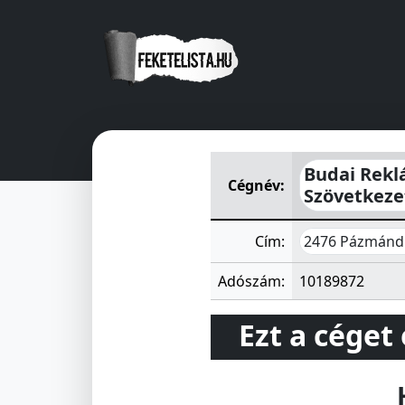
Budai Reklám Propaganda Szo
Budai Rekl
Cégnév:
Szövetkeze
2476 Pázmánd 
Cím:
Adószám:
10189872
Ezt a céget