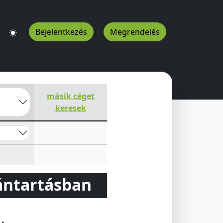
Bejelentkezés
Megrendelés
ázmánd
2476
HU
másik céget
keresek
vántartásban
e
.