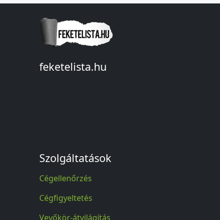
feketelista.hu
© A feketelista.hu-ról nyert bármilyen
információ sajtóbeli nyilvánosságra
hozatalakor a forrás közlése
kötelező!
Szolgáltatások
Cégellenőrzés
Cégfigyeltetés
Vevőkör-átvilágítás