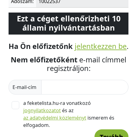
Adószám:
10022537
Ezt a céget ellenőrizheti 10
állami nyilvántartásban
Ha Ön előfizetőnk
jelentkezzen be
.
Nem előfizetőként
e-mail címmel
regisztráljon:
E-mail-cím
a feketelista.hu-ra vonatkozó
jognyilatkozatot
és az
az adatvédelmi közleményt
ismerem és
elfogadom.
Tovább