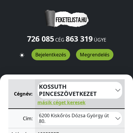
726 085
863 319
CÉG
ÜGYE
Bejelentkezés
Megrendelés
KOSSUTH PINCESZÖVETKEZET
Dózsa György út 80.
Kis
KOSSUTH
PINCESZÖVETKEZET
Cégnév:
másik céget keresek
6200 Kiskőrös Dózsa György út
Cím:
80.