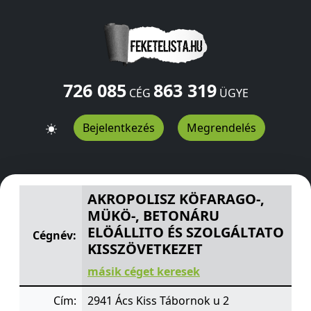
726 085
863 319
CÉG
ÜGYE
Bejelentkezés
Megrendelés
AKROPOLISZ KÖFARAGO-, MÜKÖ-, BETONÁRU ELÖÁLLIT
AKROPOLISZ KÖFARAGO-,
MÜKÖ-, BETONÁRU
ELÖÁLLITO ÉS SZOLGÁLTATO
Cégnév:
KISSZÖVETKEZET
másik céget keresek
Cím:
2941 Ács Kiss Tábornok u 2