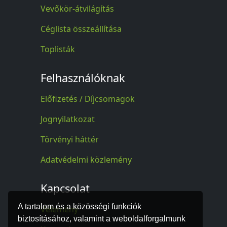
Vevőkör-átvilágítás
Céglista összeállítása
Toplisták
Felhasználóknak
Előfizetés / Díjcsomagok
Jognyilatkozat
Törvényi háttér
Adatvédelmi közlemény
Kapcsolat
A tartalom és a közösségi funkciók
Vélemény
biztosításához, valamint a weboldalforgalmunk