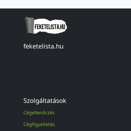
feketelista.hu
© A feketelista.hu-ról nyert bármilyen
információ sajtóbeli nyilvánosságra
hozatalakor a forrás közlése
kötelező!
Szolgáltatások
Cégellenőrzés
Cégfigyeltetés