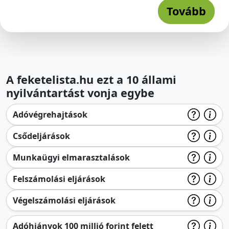
Tovább
A feketelista.hu ezt a 10 állami
nyilvántartást vonja egybe
Adóvégrehajtások
Csődeljárások
Munkaügyi elmarasztalások
Felszámolási eljárások
Végelszámolási eljárások
Adóhiányok 100 millió forint felett