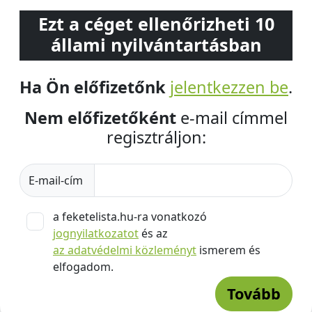
Ezt a céget ellenőrizheti 10
állami nyilvántartásban
Ha Ön előfizetőnk
jelentkezzen be
.
Nem előfizetőként
e-mail címmel
regisztráljon:
E-mail-cím
a feketelista.hu-ra vonatkozó
jognyilatkozatot
és az
az adatvédelmi közleményt
ismerem és
elfogadom.
Tovább