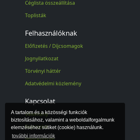
Céglista összeállítása
Toplisták
Felhasználóknak
Előfizetés / Díjcsomagok
Jognyilatkozat
Törvényi háttér
Adatvédelmi közlemény
Kapcsolat
A tartalom és a közösségi funkciók
Vélemény
biztosításához, valamint a weboldalforgalmunk
Kapcsolat
elemzéséhez sütiket (cookie) használunk.
további információk
Impresszum