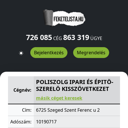
726 085
863 319
CÉG
ÜGYE
Bejelentkezés
Megrendelés
POLISZOLG IPARI ÉS ÉPITÖ-SZERELÖ KISSZÖVETKEZET
S
POLISZOLG IPARI ÉS ÉPITÖ-
SZERELÖ KISSZÖVETKEZET
Cégnév:
másik céget keresek
Cím:
6725 Szeged Szent Ferenc u 2
Adószám:
10190717