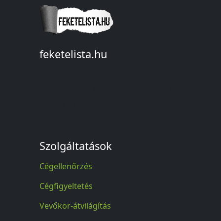
feketelista.hu
© A feketelista.hu-ról nyert bármilyen
információ sajtóbeli nyilvánosságra
hozatalakor a forrás közlése
kötelező!
Szolgáltatások
Cégellenőrzés
Cégfigyeltetés
Vevőkör-átvilágítás