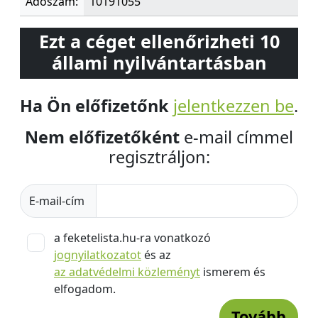
Adószám:
10191055
Ezt a céget ellenőrizheti 10
állami nyilvántartásban
Ha Ön előfizetőnk
jelentkezzen be
.
Nem előfizetőként
e-mail címmel
regisztráljon:
E-mail-cím
a feketelista.hu-ra vonatkozó
jognyilatkozatot
és az
az adatvédelmi közleményt
ismerem és
elfogadom.
Tovább