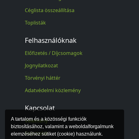
Céglista összeállítása
Toplisták
Felhasználóknak
Előfizetés / Díjcsomagok
Jognyilatkozat
Törvényi háttér
Adatvédelmi közlemény
Kapcsolat
A tartalom és a közösségi funkciók
Vélemény
biztosításához, valamint a weboldalforgalmunk
Kapcsolat
elemzéséhez sütiket (cookie) használunk.