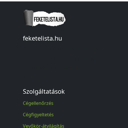
feketelista.hu
© A feketelista.hu-ról nyert bármilyen
információ sajtóbeli nyilvánosságra
hozatalakor a forrás közlése
kötelező!
Szolgáltatások
Cégellenőrzés
Cégfigyeltetés
Vevőkör-átvilágítás