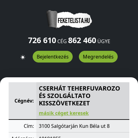
726 610
862 460
CÉG
ÜGYE
Bejelentkezés
Megrendelés
CSERHÁT TEHERFUVAROZO ÉS SZOLGÁLTATO KISSZÖVE
CSERHÁT TEHERFUVAROZO
ÉS SZOLGÁLTATO
Cégnév:
KISSZÖVETKEZET
másik céget keresek
Cím:
3100 Salgótarján Kun Béla ut 8