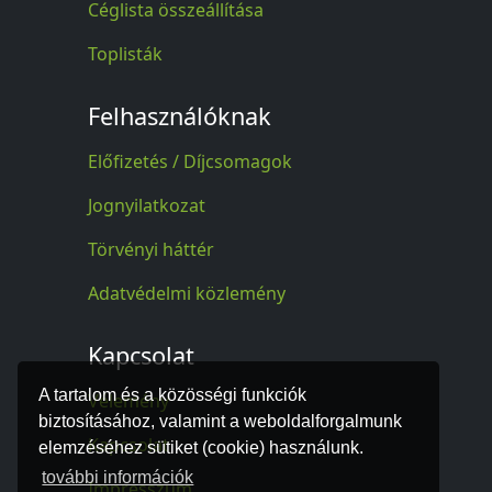
Céglista összeállítása
Toplisták
Felhasználóknak
Előfizetés / Díjcsomagok
Jognyilatkozat
Törvényi háttér
Adatvédelmi közlemény
Kapcsolat
A tartalom és a közösségi funkciók
Vélemény
biztosításához, valamint a weboldalforgalmunk
Kapcsolat
elemzéséhez sütiket (cookie) használunk.
további információk
Impresszum