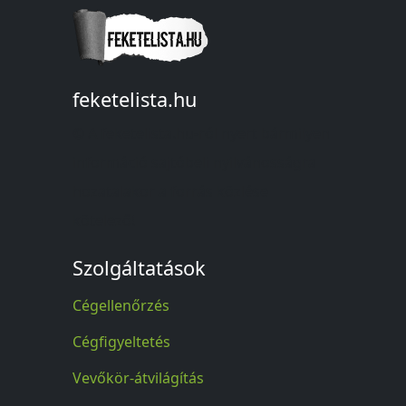
feketelista.hu
© A feketelista.hu-ról nyert bármilyen
információ sajtóbeli nyilvánosságra
hozatalakor a forrás közlése
kötelező!
Szolgáltatások
Cégellenőrzés
Cégfigyeltetés
Vevőkör-átvilágítás