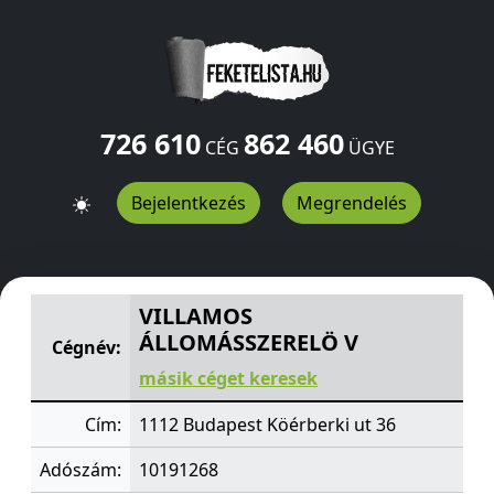
726 610
862 460
CÉG
ÜGYE
Bejelentkezés
Megrendelés
VILLAMOS ÁLLOMÁSSZERELÖ V
Köérberki ut 36
Budape
VILLAMOS
ÁLLOMÁSSZERELÖ V
Cégnév:
másik céget keresek
Cím:
1112 Budapest Köérberki ut 36
Adószám:
10191268