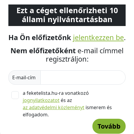
Ezt a céget ellenőrizheti 10
állami nyilvántartásban
Ha Ön előfizetőnk
jelentkezzen be
.
Nem előfizetőként
e-mail címmel
regisztráljon:
E-mail-cím
a feketelista.hu-ra vonatkozó
jognyilatkozatot
és az
az adatvédelmi közleményt
ismerem és
elfogadom.
Tovább