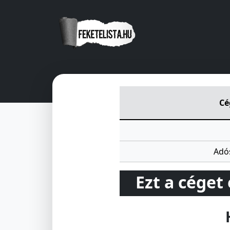
KOP-KA ÁFÉSZ
Fö u 2
Tamási
Cé
Adó
Ezt a céget