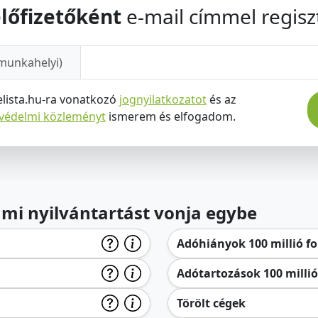
lőfizetőként
e-mail címmel regiszt
munkahelyi)
elista.hu-ra vonatkozó
jognyilatkozatot
és az
tvédelmi közleményt
ismerem és elfogadom.
lami nyilvántartást vonja egybe
Adóhiányok 100 millió for
Adótartozások 100 millió 
Törölt cégek