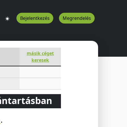
Bejelentkezés
Megrendelés
másik céget
keresek
vántartásban
e
.