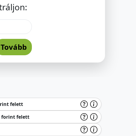
ráljon:
Tovább
int felett
forint felett