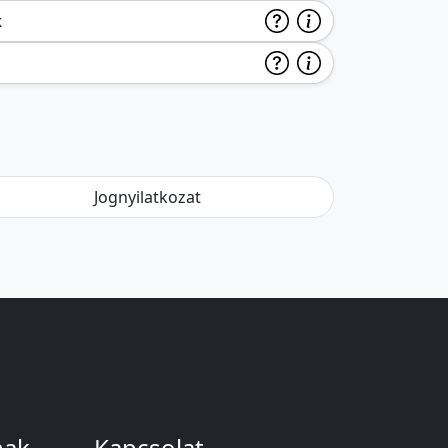
k
Jognyilatkozat
nak
Kapcsolat