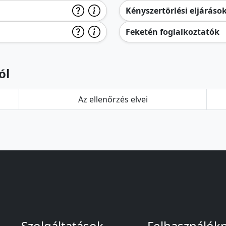
Kényszertörlési eljáráso
Feketén foglalkoztatók
ól
Az ellenőrzés elvei
Szolgáltatások
Felhasználók