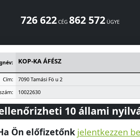
726 622
862 572
CÉG
ÜGYE
7090
HU
KOP-KA ÁFÉSZ
gnév:
Cím:
7090 Tamási Fö u 2
szám:
10022630
 ellenőrizheti 10 állami nyil
Ha Ön előfizetőnk
jelentkezzen b