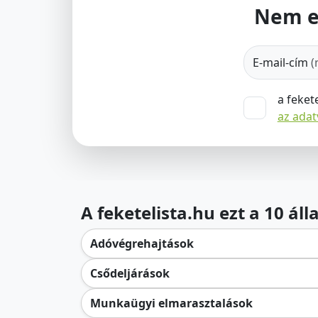
Nem e
E-mail-cím
(
a feket
az ada
A feketelista.hu ezt a 10 ál
Adóvégrehajtások
Csődeljárások
Munkaügyi elmarasztalások