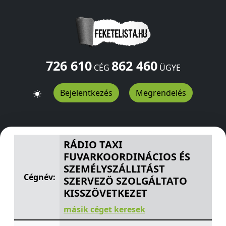
726 610
862 460
CÉG
ÜGYE
Bejelentkezés
Megrendelés
RÁDIO TAXI FUVARKOORDINÁCIOS ÉS SZEMÉLYSZÁLLIT
RÁDIO TAXI
FUVARKOORDINÁCIOS ÉS
SZEMÉLYSZÁLLITÁST
Cégnév:
SZERVEZÖ SZOLGÁLTATO
KISSZÖVETKEZET
másik céget keresek