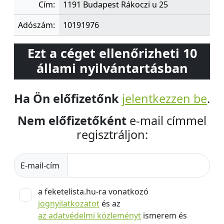
Cím:
1191 Budapest Rákoczi u 25
Adószám:
10191976
Ezt a céget ellenőrizheti 10
állami nyilvántartásban
Ha Ön előfizetőnk
jelentkezzen be
.
Nem előfizetőként
e-mail címmel
regisztráljon:
E-mail-cím
a feketelista.hu-ra vonatkozó
jognyilatkozatot
és az
az adatvédelmi közleményt
ismerem és