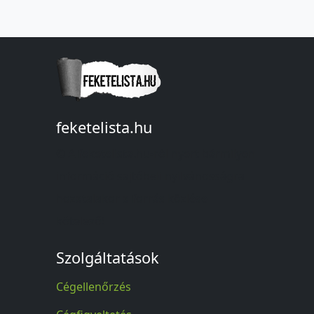
feketelista.hu
© A feketelista.hu-ról nyert bármilyen
információ sajtóbeli nyilvánosságra
hozatalakor a forrás közlése
kötelező!
Szolgáltatások
Cégellenőrzés