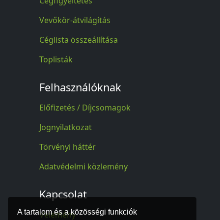
Cégfigyeltetés
Vevőkör-átvilágítás
Céglista összeállítása
Toplisták
Felhasználóknak
Előfizetés / Díjcsomagok
Jognyilatkozat
Törvényi háttér
Adatvédelmi közlemény
Kapcsolat
A tartalom és a közösségi funkciók
Vélemény