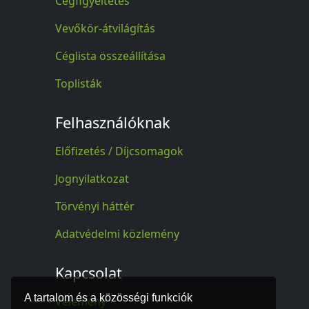
Cégfigyeltetés
Vevőkör-átvilágítás
Céglista összeállítása
Toplisták
Felhasználóknak
Előfizetés / Díjcsomagok
Jognyilatkozat
Törvényi háttér
Adatvédelmi közlemény
Kapcsolat
A tartalom és a közösségi funkciók
Vélemény