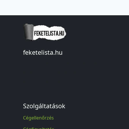
feketelista.hu
© A feketelista.hu-ról nyert bármilyen
információ sajtóbeli nyilvánosságra
hozatalakor a forrás közlése
kötelező!
Szolgáltatások
Cégellenőrzés