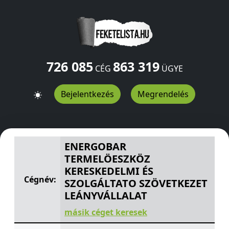
726 085
863 319
CÉG
ÜGYE
Bejelentkezés
Megrendelés
ENERGOBAR TERMELÖESZKÖZ KERESKEDELMI ÉS SZOLG
ENERGOBAR
TERMELÖESZKÖZ
KERESKEDELMI ÉS
Cégnév:
SZOLGÁLTATO SZÖVETKEZET
LEÁNYVÁLLALAT
másik céget keresek