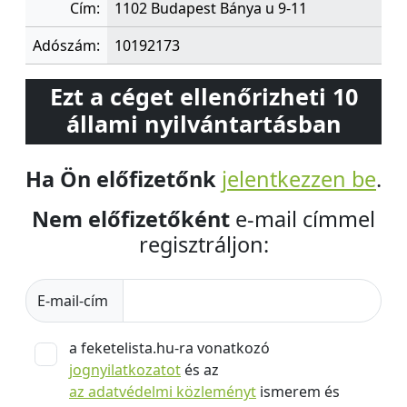
Cím:
1102 Budapest Bánya u 9-11
Adószám:
10192173
Ezt a céget ellenőrizheti 10
állami nyilvántartásban
Ha Ön előfizetőnk
jelentkezzen be
.
Nem előfizetőként
e-mail címmel
regisztráljon:
E-mail-cím
a feketelista.hu-ra vonatkozó
jognyilatkozatot
és az
az adatvédelmi közleményt
ismerem és