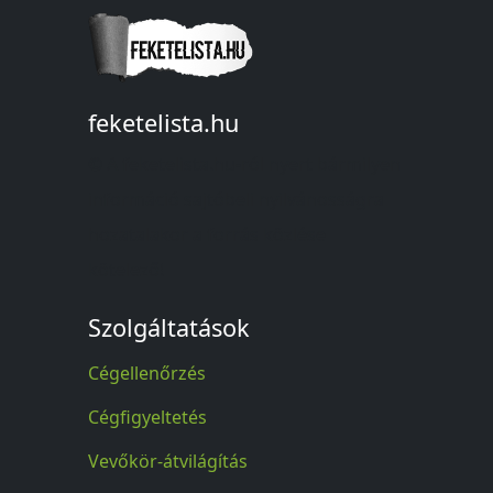
feketelista.hu
© A feketelista.hu-ról nyert bármilyen
információ sajtóbeli nyilvánosságra
hozatalakor a forrás közlése
kötelező!
Szolgáltatások
Cégellenőrzés
Cégfigyeltetés
Vevőkör-átvilágítás