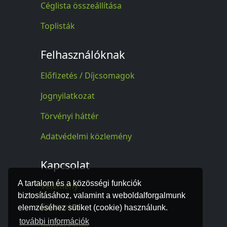
Céglista összeállítása
Toplisták
Felhasználóknak
Előfizetés / Díjcsomagok
Jognyilatkozat
Törvényi háttér
Adatvédelmi közlemény
Kapcsolat
A tartalom és a közösségi funkciók
Vélemény
biztosításához, valamint a weboldalforgalmunk
Kapcsolat
elemzéséhez sütiket (cookie) használunk.
további információk
Impresszum