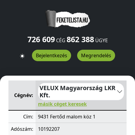
726 609
862 388
CÉG
ÜGYE
Bejelentkezés
Megrendelés
VELUX Magyarország LKR Kft.
malom köz 1
Fertőd
9431
VELUX Magyarország LKR
Kft.
Cégnév:
másik céget keresek
Cím:
9431 Fertőd malom köz 1
Adószám:
10192207