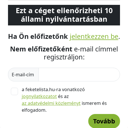
Ezt a céget ellenőrizheti 10
állami nyilvántartásban
Ha Ön előfizetőnk
jelentkezzen be
.
Nem előfizetőként
e-mail címmel
regisztráljon:
E-mail-cím
a feketelista.hu-ra vonatkozó
jognyilatkozatot
és az
az adatvédelmi közleményt
ismerem és
elfogadom.
Tovább