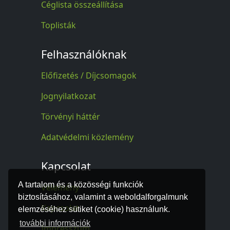
Céglista összeállítása
Toplisták
Felhasználóknak
Előfizetés / Díjcsomagok
Jognyilatkozat
Törvényi háttér
Adatvédelmi közlemény
Kapcsolat
A tartalom és a közösségi funkciók
Vélemény
biztosításához, valamint a weboldalforgalmunk
Kapcsolat
elemzéséhez sütiket (cookie) használunk.
további információk
Impresszum