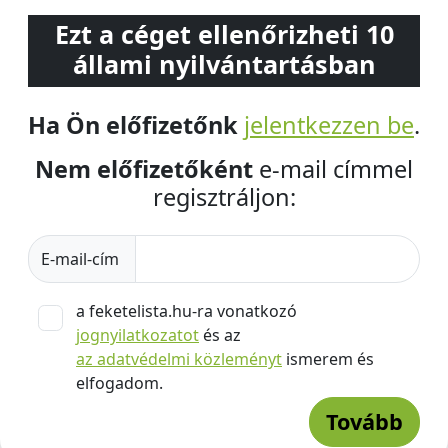
Ezt a céget ellenőrizheti 10
állami nyilvántartásban
Ha Ön előfizetőnk
jelentkezzen be
.
Nem előfizetőként
e-mail címmel
regisztráljon:
E-mail-cím
a feketelista.hu-ra vonatkozó
jognyilatkozatot
és az
az adatvédelmi közleményt
ismerem és
elfogadom.
Tovább