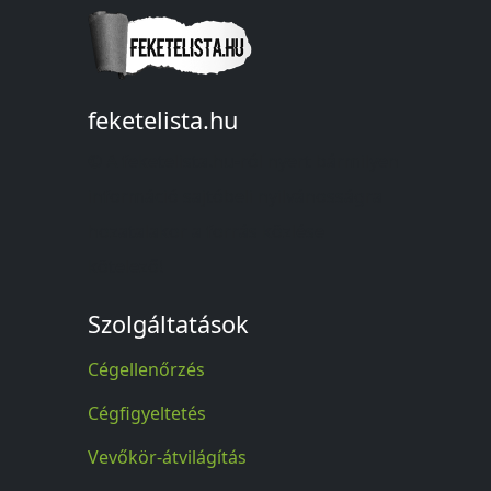
feketelista.hu
© A feketelista.hu-ról nyert bármilyen
információ sajtóbeli nyilvánosságra
hozatalakor a forrás közlése
kötelező!
Szolgáltatások
Cégellenőrzés
Cégfigyeltetés
Vevőkör-átvilágítás