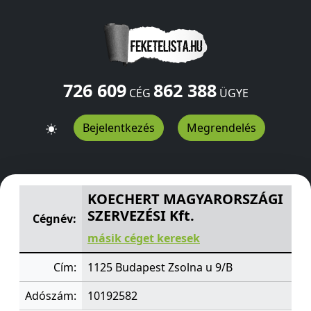
726 609
862 388
CÉG
ÜGYE
Bejelentkezés
Megrendelés
KOECHERT MAGYARORSZÁGI SZERVEZÉSI Kft.
Zsolna u 
KOECHERT MAGYARORSZÁGI
SZERVEZÉSI Kft.
Cégnév:
másik céget keresek
Cím:
1125 Budapest Zsolna u 9/B
Adószám:
10192582