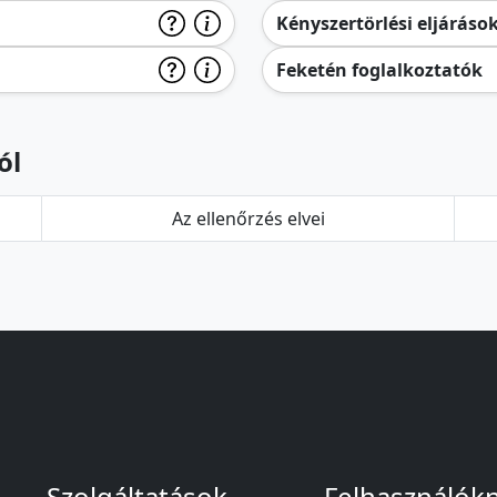
Kényszertörlési eljáráso
Feketén foglalkoztatók
ól
Az ellenőrzés elvei
Szolgáltatások
Felhasználók