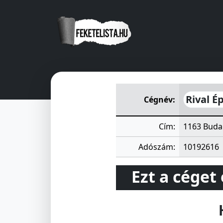
Rival Építő és Szerelőipari S
Rival É
Cégnév:
Cím:
1163 Budap
Adószám:
10192616
Ezt a céget