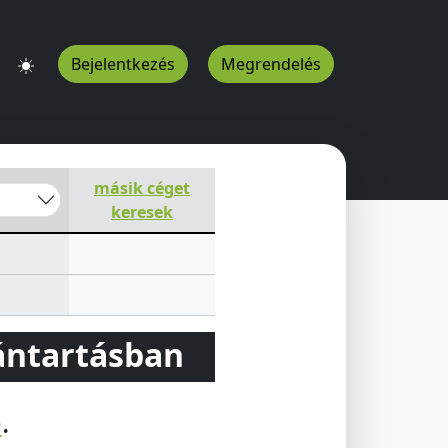
Bejelentkezés
Megrendelés
másik céget
keresek
vántartásban
e
.