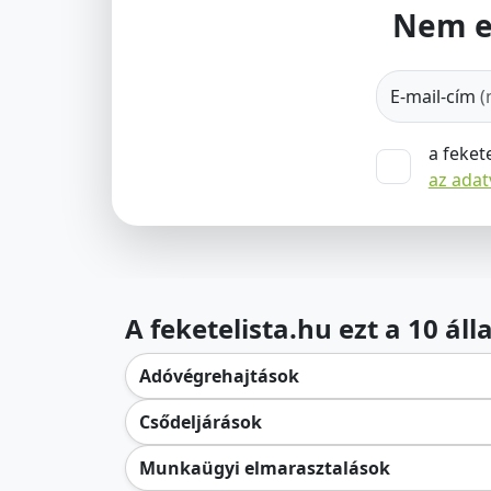
Nem e
E-mail-cím
(
a feket
az ada
A feketelista.hu ezt a 10 ál
Adóvégrehajtások
Csődeljárások
Munkaügyi elmarasztalások