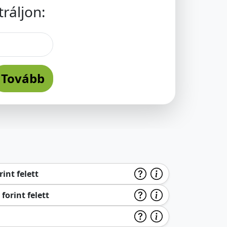
ráljon:
Tovább
int felett
forint felett