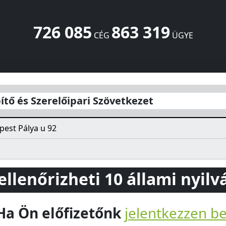
726 085
863 319
CÉG
ÜGYE
zövetkezet
Pálya u 92
Budapest
1163
HU
pítő és Szerelőipari Szövetkezet
est Pálya u 92
 ellenőrizheti 10 állami nyil
Ha Ön előfizetőnk
jelentkezzen b