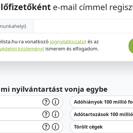
lőfizetőként
e-mail címmel regiszt
munkahelyi)
elista.hu-ra vonatkozó
jognyilatkozatot
és az
tvédelmi közleményt
ismerem és elfogadom.
lami nyilvántartást vonja egybe
Adóhiányok 100 millió for
Adótartozások 100 millió 
Törölt cégek